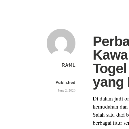
Perba
Kawan
Togel
RAf4L
yang
Published
June 2, 2026
Di dalam judi o
kemudahan dan k
Salah satu dari
berbagai fitur 