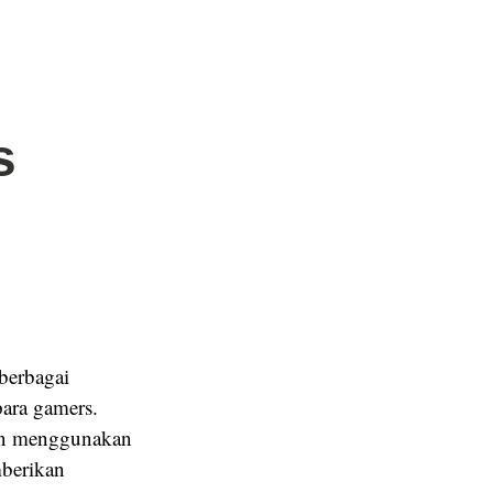
s
berbagai
para gamers.
gan menggunakan
mberikan