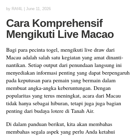
by
RAf4L
|
June 11, 2026
Cara Komprehensif
Mengikuti Live Macao
Bagi para pecinta togel, mengikuti live draw dari
Macau adalah salah satu kegiatan yang amat dinanti-
nantikan. Setiap output dari penundaan langsung ini
menyediakan informasi penting yang dapat berpengaruh
pada keputusan para pemain yang bermain dalam
membuat angka-angka keberuntungan. Dengan
popularitas yang terus meningkat, acara dari Macau
tidak hanya sebagai hiburan, tetapi juga juga bagian
penting dari budaya lotere di Tanah Air.
Di dalam panduan berikut, kita akan membahas
membahas segala aspek yang perlu Anda ketahui