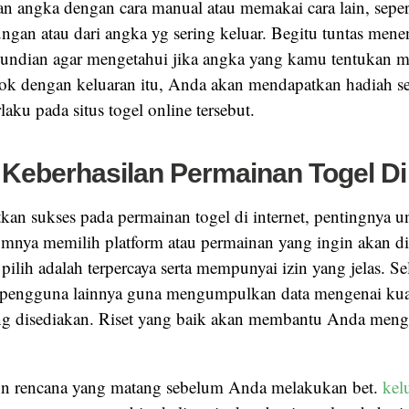
n angka dengan cara manual atau memakai cara lain, seper
ngan atau dari angka yg sering keluar. Begitu tuntas me
gundian agar mengetahui jika angka yang kamu tentukan m
k dengan keluaran itu, Anda akan mendapatkan hadiah s
laku pada situs togel online tersebut.
 Keberhasilan Permainan Togel Di 
an sukses pada permainan togel di internet, pentingnya 
lumnya memilih platform atau permainan yang ingin akan di
pilih adalah terpercaya serta mempunyai izin yang jelas. Sel
i pengguna lainnya guna mengumpulkan data mengenai kua
ang disediakan. Riset yang baik akan membantu Anda meng
un rencana yang matang sebelum Anda melakukan bet.
kel