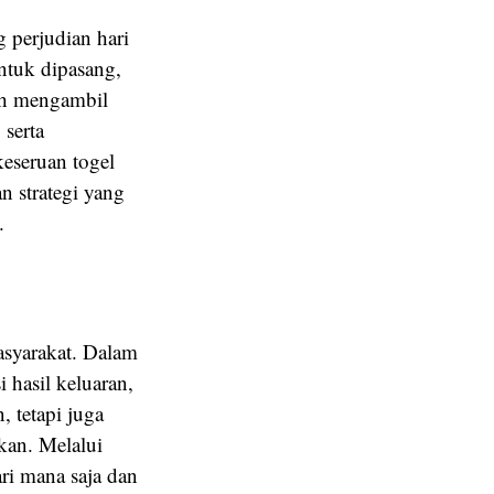
g perjudian hari
ntuk dipasang,
ih mengambil
serta
keseruan togel
an strategi yang
.
asyarakat. Dalam
 hasil keluaran,
 tetapi juga
an. Melalui
ri mana saja dan