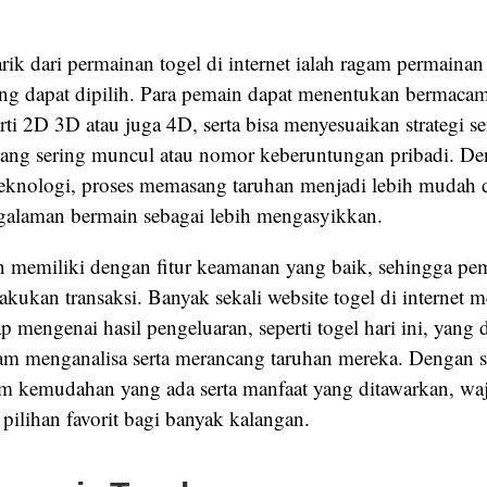
ik dari permainan togel di internet ialah ragam permainan
g dapat dipilih. Para pemain dapat menentukan bermaca
rti 2D 3D atau juga 4D, serta bisa menyesuaikan strategi se
ang sering muncul atau nomor keberuntungan pribadi. D
knologi, proses memasang taruhan menjadi lebih mudah d
alaman bermain sebagai lebih mengasyikkan.
n memiliki dengan fitur keamanan yang baik, sehingga pem
akukan transaksi. Banyak sekali website togel di internet
p mengenai hasil pengeluaran, seperti togel hari ini, yan
am menganalisa serta merancang taruhan mereka. Dengan s
kemudahan yang ada serta manfaat yang ditawarkan, waj
i pilihan favorit bagi banyak kalangan.