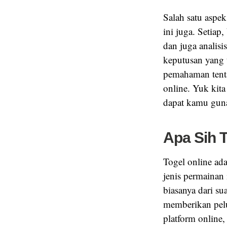
Salah satu aspek
ini juga. Setia
dan juga analis
keputusan yang 
pemahaman tentan
online. Yuk kita
dapat kamu guna
Apa Sih T
Togel online ad
jenis permainan
biasanya dari s
memberikan pel
platform online