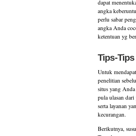
dapat menentuka
angka keberuntu
perlu sabar pen
angka Anda coco
ketentuan yg ber
Tips-Tips
Untuk mendapatk
penelitian sebe
situs yang Anda 
pula ulasan dar
serta layanan y
kecurangan.
Berikutnya, sus