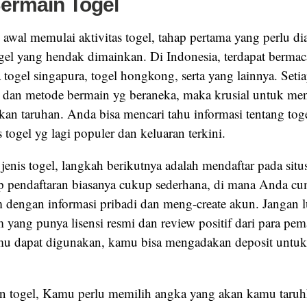
ermain Togel
awal memulai aktivitas togel, tahap pertama yang perlu di
ogel yang hendak dimainkan. Di Indonesia, terdapat berm
 togel singapura, togel hongkong, serta yang lainnya. Setia
 dan metode bermain yg beraneka, maka krusial untuk meng
n taruhan. Anda bisa mencari tahu informasi tentang togel
 togel yg lagi populer dan keluaran terkini.
jenis togel, langkah berikutnya adalah mendaftar pada situs
ap pendaftaran biasanya cukup sederhana, di mana Anda cu
 dengan informasi pribadi dan meng-create akun. Jangan 
 yang punya lisensi resmi dan review positif dari para pem
mu dapat digunakan, kamu bisa mengadakan deposit untu
n togel, Kamu perlu memilih angka yang akan kamu taru