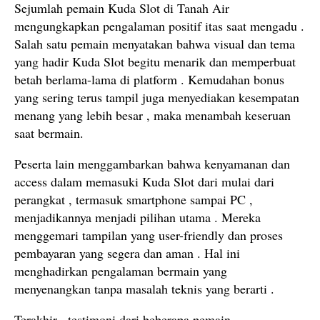
Sejumlah pemain Kuda Slot di Tanah Air
mengungkapkan pengalaman positif itas saat mengadu .
Salah satu pemain menyatakan bahwa visual dan tema
yang hadir Kuda Slot begitu menarik dan memperbuat
betah berlama-lama di platform . Kemudahan bonus
yang sering terus tampil juga menyediakan kesempatan
menang yang lebih besar , maka menambah keseruan
saat bermain.
Peserta lain menggambarkan bahwa kenyamanan dan
access dalam memasuki Kuda Slot dari mulai dari
perangkat , termasuk smartphone sampai PC ,
menjadikannya menjadi pilihan utama . Mereka
menggemari tampilan yang user-friendly dan proses
pembayaran yang segera dan aman . Hal ini
menghadirkan pengalaman bermain yang
menyenangkan tanpa masalah teknis yang berarti .
Terakhir , testimoni dari beberapa pemain