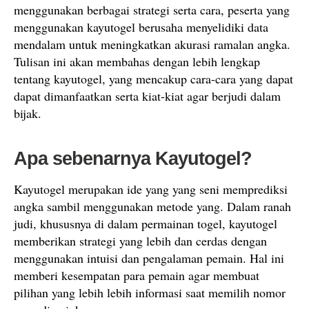
menggunakan berbagai strategi serta cara, peserta yang
menggunakan kayutogel berusaha menyelidiki data
mendalam untuk meningkatkan akurasi ramalan angka.
Tulisan ini akan membahas dengan lebih lengkap
tentang kayutogel, yang mencakup cara-cara yang dapat
dapat dimanfaatkan serta kiat-kiat agar berjudi dalam
bijak.
Apa sebenarnya Kayutogel?
Kayutogel merupakan ide yang yang seni memprediksi
angka sambil menggunakan metode yang. Dalam ranah
judi, khususnya di dalam permainan togel, kayutogel
memberikan strategi yang lebih dan cerdas dengan
menggunakan intuisi dan pengalaman pemain. Hal ini
memberi kesempatan para pemain agar membuat
pilihan yang lebih lebih informasi saat memilih nomor