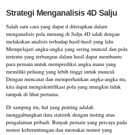
Strategi Menganalisis 4D Salju
Salah satu cara yang dapat d diterapkan dalam
menganalisis pola menang di Salju 4D ialah dengan
melakukan analisis terhadap hasil-hasil yang lalu.
Mempelajari angka-angka yang sering muncul dan pola
tertentu yang terbangun dalam hasil dapat membantu
para pemain untuk memprediksi angka mana yang
memiliki peluang yang lebih tinggi untuk muncul.
Dengan mencatat dan memperhatikan angka-angka itu,
kita dapat mengidentifikasi pola yang mungkin tidak
tampak di lihat pertama.
Di samping itu, hal yang penting adalah
menggabungkan data statistik dengan insting atau
pengalaman pribadi. Banyak pemain yang percaya pada
nomor keberuntungan dan memakai nomor yang