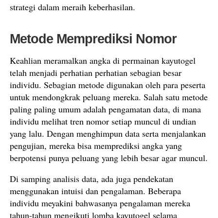
strategi dalam meraih keberhasilan.
Metode Memprediksi Nomor
Keahlian meramalkan angka di permainan kayutogel
telah menjadi perhatian perhatian sebagian besar
individu. Sebagian metode digunakan oleh para peserta
untuk mendongkrak peluang mereka. Salah satu metode
paling paling umum adalah pengamatan data, di mana
individu melihat tren nomor setiap muncul di undian
yang lalu. Dengan menghimpun data serta menjalankan
pengujian, mereka bisa memprediksi angka yang
berpotensi punya peluang yang lebih besar agar muncul.
Di samping analisis data, ada juga pendekatan
menggunakan intuisi dan pengalaman. Beberapa
individu meyakini bahwasanya pengalaman mereka
tahun-tahun mengikuti lomba kayutogel selama