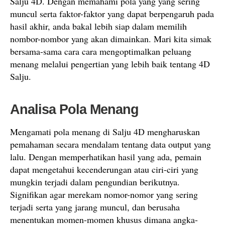
Salju 4D. Dengan memahami pola yang yang sering
muncul serta faktor-faktor yang dapat berpengaruh pada
hasil akhir, anda bakal lebih siap dalam memilih
nombor-nombor yang akan dimainkan. Mari kita simak
bersama-sama cara cara mengoptimalkan peluang
menang melalui pengertian yang lebih baik tentang 4D
Salju.
Analisa Pola Menang
Mengamati pola menang di Salju 4D mengharuskan
pemahaman secara mendalam tentang data output yang
lalu. Dengan memperhatikan hasil yang ada, pemain
dapat mengetahui kecenderungan atau ciri-ciri yang
mungkin terjadi dalam pengundian berikutnya.
Signifikan agar merekam nomor-nomor yang sering
terjadi serta yang jarang muncul, dan berusaha
menentukan momen-momen khusus dimana angka-