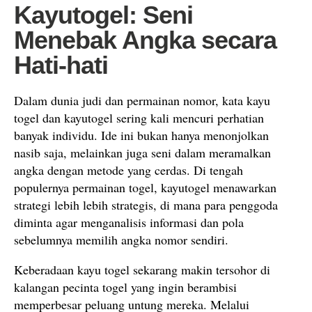
Kayutogel: Seni
Menebak Angka secara
Hati-hati
Dalam dunia judi dan permainan nomor, kata kayu
togel dan kayutogel sering kali mencuri perhatian
banyak individu. Ide ini bukan hanya menonjolkan
nasib saja, melainkan juga seni dalam meramalkan
angka dengan metode yang cerdas. Di tengah
populernya permainan togel, kayutogel menawarkan
strategi lebih lebih strategis, di mana para penggoda
diminta agar menganalisis informasi dan pola
sebelumnya memilih angka nomor sendiri.
Keberadaan kayu togel sekarang makin tersohor di
kalangan pecinta togel yang ingin berambisi
memperbesar peluang untung mereka. Melalui