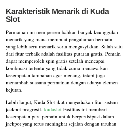
Karakteristik Menarik di Kuda
Slot
Permainan ini mempersembahkan banyak keunggulan
menarik yang mana membuat pengalaman bermain
yang lebih seru menarik serta mengasyikkan. Salah satu
dari fitur terbaik adalah fasilitas putaran gratis. Pemain
dapat memperoleh spin gratis setelah mencapai
kombinasi tertentu yang tidak cuma menawarkan
kesempatan tambahan agar menang, tetapi juga
menambah suasana permainan dengan adanya elemen
kejutan.
Lebih lanjut, Kuda Slot ikut menyediakan fitur sistem
jackpot progresif.
kudaslot
Fasilitas ini memberi
kesempatan para pemain untuk berpartisipasi dalam
jackpot yang terus meningkat sejalan dengan taruhan