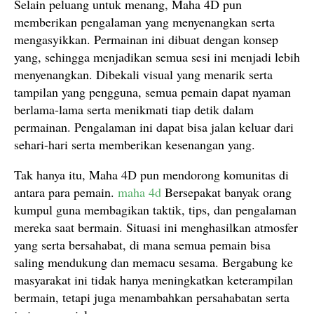
Selain peluang untuk menang, Maha 4D pun
memberikan pengalaman yang menyenangkan serta
mengasyikkan. Permainan ini dibuat dengan konsep
yang, sehingga menjadikan semua sesi ini menjadi lebih
menyenangkan. Dibekali visual yang menarik serta
tampilan yang pengguna, semua pemain dapat nyaman
berlama-lama serta menikmati tiap detik dalam
permainan. Pengalaman ini dapat bisa jalan keluar dari
sehari-hari serta memberikan kesenangan yang.
Tak hanya itu, Maha 4D pun mendorong komunitas di
antara para pemain.
maha 4d
Bersepakat banyak orang
kumpul guna membagikan taktik, tips, dan pengalaman
mereka saat bermain. Situasi ini menghasilkan atmosfer
yang serta bersahabat, di mana semua pemain bisa
saling mendukung dan memacu sesama. Bergabung ke
masyarakat ini tidak hanya meningkatkan keterampilan
bermain, tetapi juga menambahkan persahabatan serta