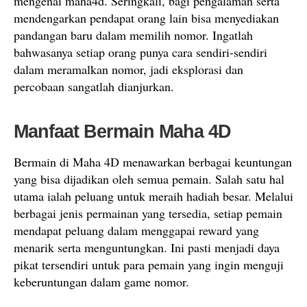
mengenai maha4d. Seringkali, bagi pengalaman serta
mendengarkan pendapat orang lain bisa menyediakan
pandangan baru dalam memilih nomor. Ingatlah
bahwasanya setiap orang punya cara sendiri-sendiri
dalam meramalkan nomor, jadi eksplorasi dan
percobaan sangatlah dianjurkan.
Manfaat Bermain Maha 4D
Bermain di Maha 4D menawarkan berbagai keuntungan
yang bisa dijadikan oleh semua pemain. Salah satu hal
utama ialah peluang untuk meraih hadiah besar. Melalui
berbagai jenis permainan yang tersedia, setiap pemain
mendapat peluang dalam menggapai reward yang
menarik serta menguntungkan. Ini pasti menjadi daya
pikat tersendiri untuk para pemain yang ingin menguji
keberuntungan dalam game nomor.