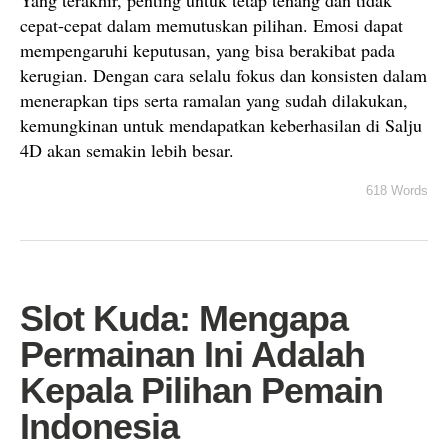
Yang terakhir, penting untuk tetap tenang dan tidak
cepat-cepat dalam memutuskan pilihan. Emosi dapat
mempengaruhi keputusan, yang bisa berakibat pada
kerugian. Dengan cara selalu fokus dan konsisten dalam
menerapkan tips serta ramalan yang sudah dilakukan,
kemungkinan untuk mendapatkan keberhasilan di Salju
4D akan semakin lebih besar.
618 Words
Slot Kuda: Mengapa
Permainan Ini Adalah
Kepala Pilihan Pemain
Indonesia