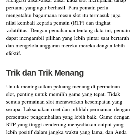
pertama yang agar berhasil. Para pemain perlu
mengetahui bagaimana mesin slot itu termasuk juga
nilai kembali kepada pemain (RTP) dan tingkat
volatilitas. Dengan pemahaman tentang data ini, pemain
dapat mengambil pilihan yang lebih pintar saat bertaruh
dan mengelola anggaran mereka mereka dengan lebih
efektif.
Trik dan Trik Menang
Untuk meningkatkan peluang menang di permainan
slot, penting untuk memilih game yang tepat. Tidak
semua permainan slot menawarkan kesempatan yang
serupa. Laksanakan riset dan pilihlah permainan dengan
persentase pengembalian yang lebih baik. Game dengan
RTP yang tinggi cenderung menyediakan output yang
lebih positif dalam jangka waktu yang lama, dan Anda