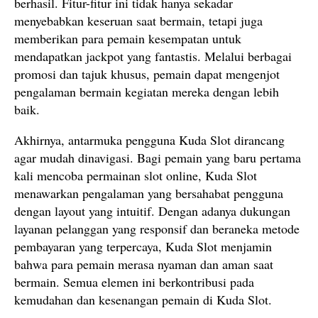
berhasil. Fitur-fitur ini tidak hanya sekadar
menyebabkan keseruan saat bermain, tetapi juga
memberikan para pemain kesempatan untuk
mendapatkan jackpot yang fantastis. Melalui berbagai
promosi dan tajuk khusus, pemain dapat mengenjot
pengalaman bermain kegiatan mereka dengan lebih
baik.
Akhirnya, antarmuka pengguna Kuda Slot dirancang
agar mudah dinavigasi. Bagi pemain yang baru pertama
kali mencoba permainan slot online, Kuda Slot
menawarkan pengalaman yang bersahabat pengguna
dengan layout yang intuitif. Dengan adanya dukungan
layanan pelanggan yang responsif dan beraneka metode
pembayaran yang terpercaya, Kuda Slot menjamin
bahwa para pemain merasa nyaman dan aman saat
bermain. Semua elemen ini berkontribusi pada
kemudahan dan kesenangan pemain di Kuda Slot.