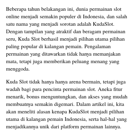
Beberapa tahun belakangan ini, dunia permainan slot
online menjadi semakin populer di Indonesia, dan salah
satu nama yang menjadi sorotan adalah KudaSlot.
Dengan tampilan yang atraktif dan beragam permainan
seru, Kuda Slot berhasil menjadi pilihan utama pilihan
paling popular di kalangan pemain. Pengalaman
permainan yang ditawarkan tidak hanya memanjakan
mata, tetapi juga memberikan peluang menang yang
menggoda.
Kuda Slot tidak hanya hanya arena bermain, tetapi juga
wadah bagi para pencinta permainan slot. Aneka fitur
menarik, bonus menguntungkan, dan akses yang mudah
membuatnya semakin digemari. Dalam artikel ini, kita
akan meneliti alasan kenapa KudaSlot menjadi pilihan
utama di kalangan pemain Indonesia, serta hal-hal yang
menjadikannya unik dari platform permainan lainnya.