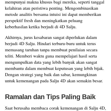
mempunyai makna khusus bagi mereka, seperti tanggal
kelahiran atau peristiwa penting. Mengombinasikan
metode analitis bersama intuisi ini dapat memberikan
perspektif fresh dan meningkatkan peluang
keberhasilan ketika berjudi di 4D Salju.
Akhirnya, jurus kesabaran sangat diperlukan dalam
berjudi 4D Salju. Hindari terburu-buru untuk terus
memasang taruhan tanpa membuat penilaian secara
teliti. Memberi waktu guna mempelajari hasil serta
mengumpulkan data yang lebih banyak akan sangat
membantu dalam membuat keputusan yang lebih bijak.
Dengan strategi yang baik dan sabar, kemungkinan
untuk kemenangan pada Salju 4D akan semakin besar.
Ramalan dan Tips Paling Baik
Saat berusaha membaca corak kemenangan di Salju 4D,