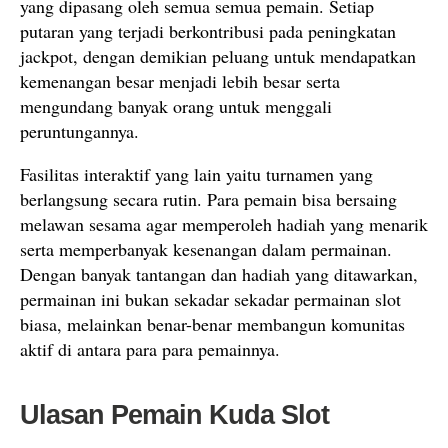
yang dipasang oleh semua semua pemain. Setiap
putaran yang terjadi berkontribusi pada peningkatan
jackpot, dengan demikian peluang untuk mendapatkan
kemenangan besar menjadi lebih besar serta
mengundang banyak orang untuk menggali
peruntungannya.
Fasilitas interaktif yang lain yaitu turnamen yang
berlangsung secara rutin. Para pemain bisa bersaing
melawan sesama agar memperoleh hadiah yang menarik
serta memperbanyak kesenangan dalam permainan.
Dengan banyak tantangan dan hadiah yang ditawarkan,
permainan ini bukan sekadar sekadar permainan slot
biasa, melainkan benar-benar membangun komunitas
aktif di antara para para pemainnya.
Ulasan Pemain Kuda Slot