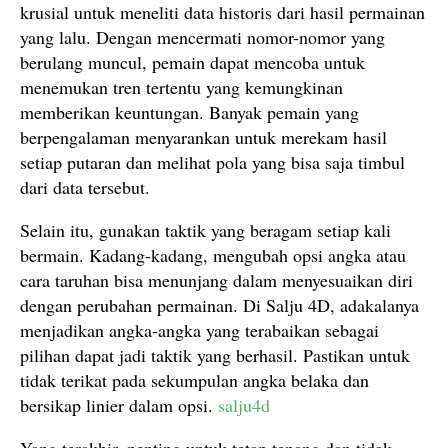
krusial untuk meneliti data historis dari hasil permainan
yang lalu. Dengan mencermati nomor-nomor yang
berulang muncul, pemain dapat mencoba untuk
menemukan tren tertentu yang kemungkinan
memberikan keuntungan. Banyak pemain yang
berpengalaman menyarankan untuk merekam hasil
setiap putaran dan melihat pola yang bisa saja timbul
dari data tersebut.
Selain itu, gunakan taktik yang beragam setiap kali
bermain. Kadang-kadang, mengubah opsi angka atau
cara taruhan bisa menunjang dalam menyesuaikan diri
dengan perubahan permainan. Di Salju 4D, adakalanya
menjadikan angka-angka yang terabaikan sebagai
pilihan dapat jadi taktik yang berhasil. Pastikan untuk
tidak terikat pada sekumpulan angka belaka dan
bersikap linier dalam opsi.
salju4d