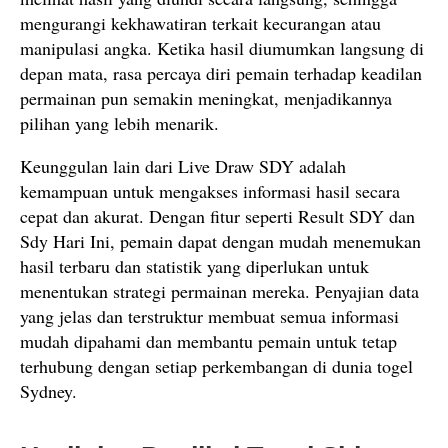
mengurangi kekhawatiran terkait kecurangan atau
manipulasi angka. Ketika hasil diumumkan langsung di
depan mata, rasa percaya diri pemain terhadap keadilan
permainan pun semakin meningkat, menjadikannya
pilihan yang lebih menarik.
Keunggulan lain dari Live Draw SDY adalah
kemampuan untuk mengakses informasi hasil secara
cepat dan akurat. Dengan fitur seperti Result SDY dan
Sdy Hari Ini, pemain dapat dengan mudah menemukan
hasil terbaru dan statistik yang diperlukan untuk
menentukan strategi permainan mereka. Penyajian data
yang jelas dan terstruktur membuat semua informasi
mudah dipahami dan membantu pemain untuk tetap
terhubung dengan setiap perkembangan di dunia togel
Sydney.