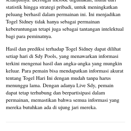
statistik hingga strategi pribadi, untuk meningkatkan
peluang berhasil dalam permainan ini. Ini menjadikan
Togel Sidney tidak hanya sebagai permainan
keberuntungan tetapi juga sebagai tantangan intelektual
bagi para peminatnya.
Hasil dan prediksi terhadap Togel Sidney dapat dilihat
setiap hari di Sdy Pools, yang menawarkan informasi
terkini mengenai hasil dan angka-angka yang mungkin
keluar. Para pemain bisa mendapatkan informasi akurat
tentang Togel Hari Ini dengan mudah tanpa harus
menunggu lama. Dengan adanya Live Sdy, pemain
dapat tetap terhubung dan berpartisipasi dalam
permainan, memastikan bahwa semua informasi yang
mereka butuhkan ada di ujung jari mereka.