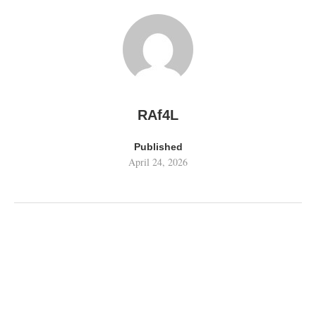
RAf4L
Published
April 24, 2026