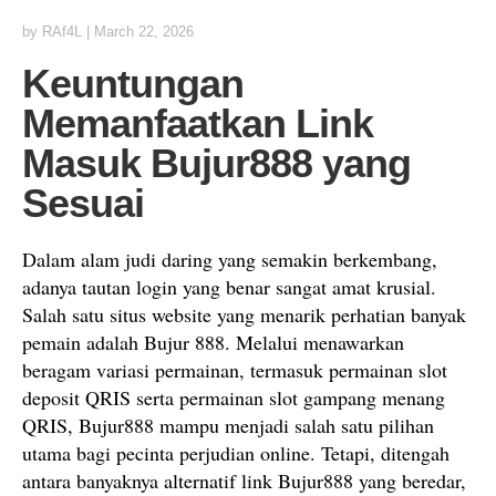
by
RAf4L
|
March 22, 2026
Keuntungan
Memanfaatkan Link
Masuk Bujur888 yang
Sesuai
Dalam alam judi daring yang semakin berkembang,
adanya tautan login yang benar sangat amat krusial.
Salah satu situs website yang menarik perhatian banyak
pemain adalah Bujur 888. Melalui menawarkan
beragam variasi permainan, termasuk permainan slot
deposit QRIS serta permainan slot gampang menang
QRIS, Bujur888 mampu menjadi salah satu pilihan
utama bagi pecinta perjudian online. Tetapi, ditengah
antara banyaknya alternatif link Bujur888 yang beredar,