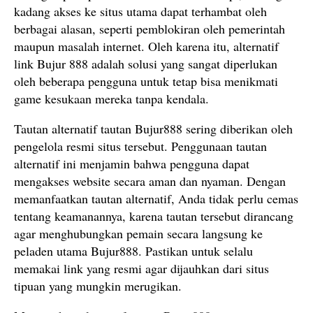
kadang akses ke situs utama dapat terhambat oleh
berbagai alasan, seperti pemblokiran oleh pemerintah
maupun masalah internet. Oleh karena itu, alternatif
link Bujur 888 adalah solusi yang sangat diperlukan
oleh beberapa pengguna untuk tetap bisa menikmati
game kesukaan mereka tanpa kendala.
Tautan alternatif tautan Bujur888 sering diberikan oleh
pengelola resmi situs tersebut. Penggunaan tautan
alternatif ini menjamin bahwa pengguna dapat
mengakses website secara aman dan nyaman. Dengan
memanfaatkan tautan alternatif, Anda tidak perlu cemas
tentang keamanannya, karena tautan tersebut dirancang
agar menghubungkan pemain secara langsung ke
peladen utama Bujur888. Pastikan untuk selalu
memakai link yang resmi agar dijauhkan dari situs
tipuan yang mungkin merugikan.