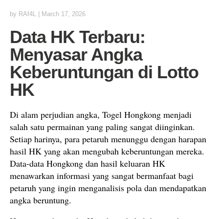
by
RAf4L
|
March 17, 2026
Data HK Terbaru:
Menyasar Angka
Keberuntungan di Lotto
HK
Di alam perjudian angka, Togel Hongkong menjadi
salah satu permainan yang paling sangat diinginkan.
Setiap harinya, para petaruh menunggu dengan harapan
hasil HK yang akan mengubah keberuntungan mereka.
Data-data Hongkong dan hasil keluaran HK
menawarkan informasi yang sangat bermanfaat bagi
petaruh yang ingin menganalisis pola dan mendapatkan
angka beruntung.