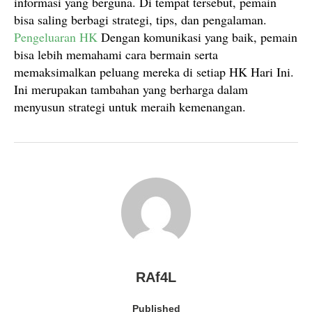
informasi yang berguna. Di tempat tersebut, pemain
bisa saling berbagi strategi, tips, dan pengalaman.
Pengeluaran HK
Dengan komunikasi yang baik, pemain
bisa lebih memahami cara bermain serta
memaksimalkan peluang mereka di setiap HK Hari Ini.
Ini merupakan tambahan yang berharga dalam
menyusun strategi untuk meraih kemenangan.
RAf4L
Published