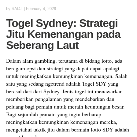
by
RAf4L
|
February 4, 2026
Togel Sydney: Strategi
Jitu Kemenangan pada
Seberang Laut
Dalam alam gambling, terutama di bidang lotto, ada
beragam opsi dan strategi yang dapat dapat apalagi
untuk meningkatkan kemungkinan kemenangan. Salah
satu yang sedang ngetrend adalah Togel SDY yang
berasal dari dari Sydney. Jenis togel ini menawarkan
memberikan pengalaman yang mendebarkan dan
peluang bagi pemain untuk meraih keuntungan besar.
Bagi sejumlah pemain yang ingin berharap
meningkatkan kemungkinan kemenangan mereka,
mengetahui taktik jitu dalam bermain lotto SDY adalah