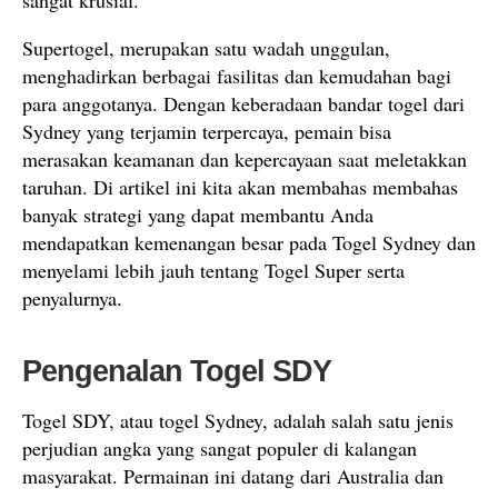
sangat krusial.
Supertogel, merupakan satu wadah unggulan,
menghadirkan berbagai fasilitas dan kemudahan bagi
para anggotanya. Dengan keberadaan bandar togel dari
Sydney yang terjamin terpercaya, pemain bisa
merasakan keamanan dan kepercayaan saat meletakkan
taruhan. Di artikel ini kita akan membahas membahas
banyak strategi yang dapat membantu Anda
mendapatkan kemenangan besar pada Togel Sydney dan
menyelami lebih jauh tentang Togel Super serta
penyalurnya.
Pengenalan Togel SDY
Togel SDY, atau togel Sydney, adalah salah satu jenis
perjudian angka yang sangat populer di kalangan
masyarakat. Permainan ini datang dari Australia dan