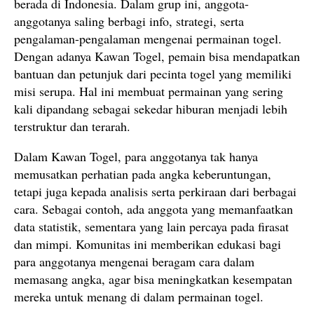
berada di Indonesia. Dalam grup ini, anggota-
anggotanya saling berbagi info, strategi, serta
pengalaman-pengalaman mengenai permainan togel.
Dengan adanya Kawan Togel, pemain bisa mendapatkan
bantuan dan petunjuk dari pecinta togel yang memiliki
misi serupa. Hal ini membuat permainan yang sering
kali dipandang sebagai sekedar hiburan menjadi lebih
terstruktur dan terarah.
Dalam Kawan Togel, para anggotanya tak hanya
memusatkan perhatian pada angka keberuntungan,
tetapi juga kepada analisis serta perkiraan dari berbagai
cara. Sebagai contoh, ada anggota yang memanfaatkan
data statistik, sementara yang lain percaya pada firasat
dan mimpi. Komunitas ini memberikan edukasi bagi
para anggotanya mengenai beragam cara dalam
memasang angka, agar bisa meningkatkan kesempatan
mereka untuk menang di dalam permainan togel.