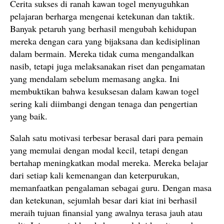
Cerita sukses di ranah kawan togel menyuguhkan
pelajaran berharga mengenai ketekunan dan taktik.
Banyak petaruh yang berhasil mengubah kehidupan
mereka dengan cara yang bijaksana dan kedisiplinan
dalam bermain. Mereka tidak cuma mengandalkan
nasib, tetapi juga melaksanakan riset dan pengamatan
yang mendalam sebelum memasang angka. Ini
membuktikan bahwa kesuksesan dalam kawan togel
sering kali diimbangi dengan tenaga dan pengertian
yang baik.
Salah satu motivasi terbesar berasal dari para pemain
yang memulai dengan modal kecil, tetapi dengan
bertahap meningkatkan modal mereka. Mereka belajar
dari setiap kali kemenangan dan keterpurukan,
memanfaatkan pengalaman sebagai guru. Dengan masa
dan ketekunan, sejumlah besar dari kiat ini berhasil
meraih tujuan finansial yang awalnya terasa jauh atau