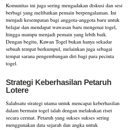
Komunitas ini juga sering mengadakan diskusi dan sesi
berbagi yang melibatkan pemain berpengalaman. Ini
menjadi kesempatan bagi anggota-anggota baru untuk
belajar dan mendapat wawasan baru mengenai togel,
hingga mampu menjadi pemain yang lebih baik.
Dengan begitu, Kawan Togel bukan hanya sekadar
sebuah tempat berkumpul, melainkan juga sebagai
tempat sarana pengembangan diri bagi para pecinta
togel.
Strategi Keberhasilan Petaruh
Lotere
Salahsatu strategi utama untuk mencapai keberhasilan
dalam bermain togel ialah dengan melakukan riset
secara cermat. Petaruh yang sukses sukses sering
menggunakan data sejarah dan angka untuk