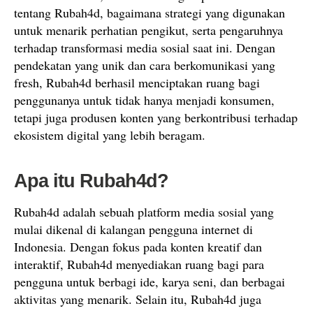
tentang Rubah4d, bagaimana strategi yang digunakan
untuk menarik perhatian pengikut, serta pengaruhnya
terhadap transformasi media sosial saat ini. Dengan
pendekatan yang unik dan cara berkomunikasi yang
fresh, Rubah4d berhasil menciptakan ruang bagi
penggunanya untuk tidak hanya menjadi konsumen,
tetapi juga produsen konten yang berkontribusi terhadap
ekosistem digital yang lebih beragam.
Apa itu Rubah4d?
Rubah4d adalah sebuah platform media sosial yang
mulai dikenal di kalangan pengguna internet di
Indonesia. Dengan fokus pada konten kreatif dan
interaktif, Rubah4d menyediakan ruang bagi para
pengguna untuk berbagi ide, karya seni, dan berbagai
aktivitas yang menarik. Selain itu, Rubah4d juga