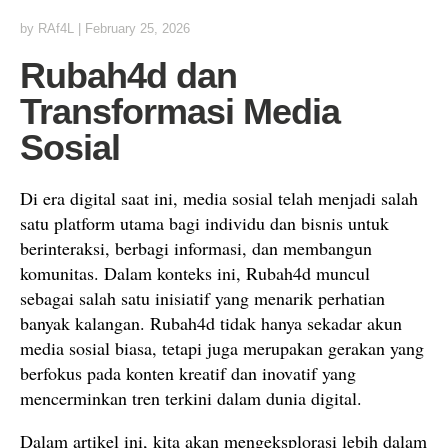
by
RAf4L
|
February 25, 2026
Rubah4d dan
Transformasi Media
Sosial
Di era digital saat ini, media sosial telah menjadi salah
satu platform utama bagi individu dan bisnis untuk
berinteraksi, berbagi informasi, dan membangun
komunitas. Dalam konteks ini, Rubah4d muncul
sebagai salah satu inisiatif yang menarik perhatian
banyak kalangan. Rubah4d tidak hanya sekadar akun
media sosial biasa, tetapi juga merupakan gerakan yang
berfokus pada konten kreatif dan inovatif yang
mencerminkan tren terkini dalam dunia digital.
Dalam artikel ini, kita akan mengeksplorasi lebih dalam