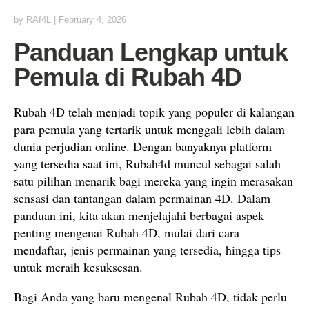
by
RAf4L
|
February 4, 2026
Panduan Lengkap untuk
Pemula di Rubah 4D
Rubah 4D telah menjadi topik yang populer di kalangan
para pemula yang tertarik untuk menggali lebih dalam
dunia perjudian online. Dengan banyaknya platform
yang tersedia saat ini, Rubah4d muncul sebagai salah
satu pilihan menarik bagi mereka yang ingin merasakan
sensasi dan tantangan dalam permainan 4D. Dalam
panduan ini, kita akan menjelajahi berbagai aspek
penting mengenai Rubah 4D, mulai dari cara
mendaftar, jenis permainan yang tersedia, hingga tips
untuk meraih kesuksesan.
Bagi Anda yang baru mengenal Rubah 4D, tidak perlu