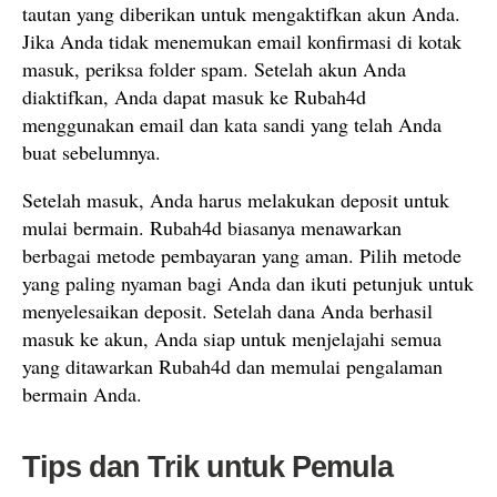
tautan yang diberikan untuk mengaktifkan akun Anda.
Jika Anda tidak menemukan email konfirmasi di kotak
masuk, periksa folder spam. Setelah akun Anda
diaktifkan, Anda dapat masuk ke Rubah4d
menggunakan email dan kata sandi yang telah Anda
buat sebelumnya.
Setelah masuk, Anda harus melakukan deposit untuk
mulai bermain. Rubah4d biasanya menawarkan
berbagai metode pembayaran yang aman. Pilih metode
yang paling nyaman bagi Anda dan ikuti petunjuk untuk
menyelesaikan deposit. Setelah dana Anda berhasil
masuk ke akun, Anda siap untuk menjelajahi semua
yang ditawarkan Rubah4d dan memulai pengalaman
bermain Anda.
Tips dan Trik untuk Pemula