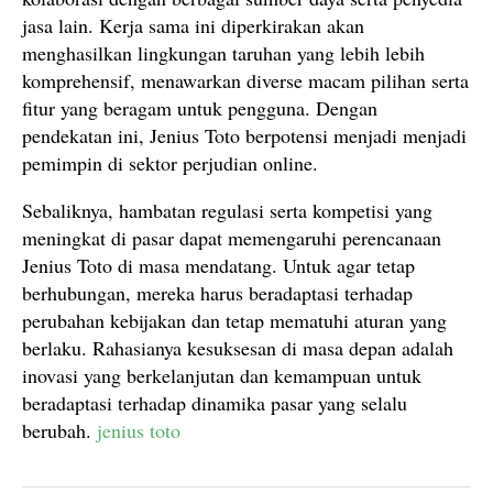
jasa lain. Kerja sama ini diperkirakan akan
menghasilkan lingkungan taruhan yang lebih lebih
komprehensif, menawarkan diverse macam pilihan serta
fitur yang beragam untuk pengguna. Dengan
pendekatan ini, Jenius Toto berpotensi menjadi menjadi
pemimpin di sektor perjudian online.
Sebaliknya, hambatan regulasi serta kompetisi yang
meningkat di pasar dapat memengaruhi perencanaan
Jenius Toto di masa mendatang. Untuk agar tetap
berhubungan, mereka harus beradaptasi terhadap
perubahan kebijakan dan tetap mematuhi aturan yang
berlaku. Rahasianya kesuksesan di masa depan adalah
inovasi yang berkelanjutan dan kemampuan untuk
beradaptasi terhadap dinamika pasar yang selalu
berubah.
jenius toto