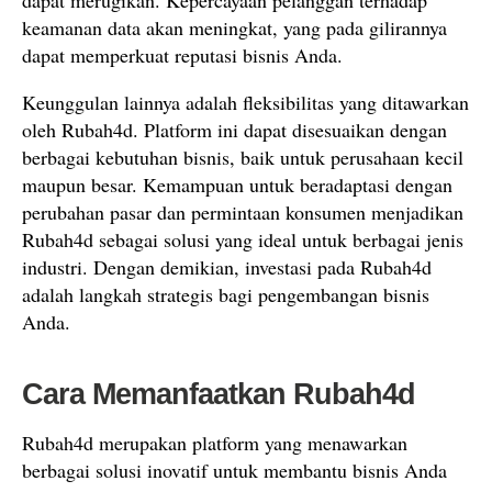
dapat merugikan. Kepercayaan pelanggan terhadap
keamanan data akan meningkat, yang pada gilirannya
dapat memperkuat reputasi bisnis Anda.
Keunggulan lainnya adalah fleksibilitas yang ditawarkan
oleh Rubah4d. Platform ini dapat disesuaikan dengan
berbagai kebutuhan bisnis, baik untuk perusahaan kecil
maupun besar. Kemampuan untuk beradaptasi dengan
perubahan pasar dan permintaan konsumen menjadikan
Rubah4d sebagai solusi yang ideal untuk berbagai jenis
industri. Dengan demikian, investasi pada Rubah4d
adalah langkah strategis bagi pengembangan bisnis
Anda.
Cara Memanfaatkan Rubah4d
Rubah4d merupakan platform yang menawarkan
berbagai solusi inovatif untuk membantu bisnis Anda