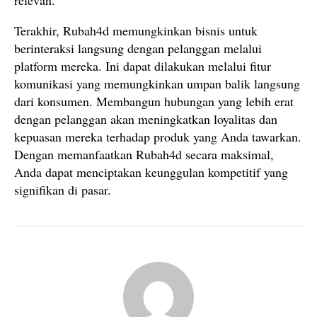
relevan.
Terakhir, Rubah4d memungkinkan bisnis untuk
berinteraksi langsung dengan pelanggan melalui
platform mereka. Ini dapat dilakukan melalui fitur
komunikasi yang memungkinkan umpan balik langsung
dari konsumen. Membangun hubungan yang lebih erat
dengan pelanggan akan meningkatkan loyalitas dan
kepuasan mereka terhadap produk yang Anda tawarkan.
Dengan memanfaatkan Rubah4d secara maksimal,
Anda dapat menciptakan keunggulan kompetitif yang
signifikan di pasar.