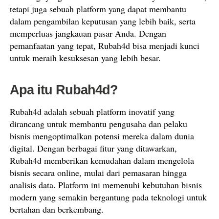
tetapi juga sebuah platform yang dapat membantu
dalam pengambilan keputusan yang lebih baik, serta
memperluas jangkauan pasar Anda. Dengan
pemanfaatan yang tepat, Rubah4d bisa menjadi kunci
untuk meraih kesuksesan yang lebih besar.
Apa itu Rubah4d?
Rubah4d adalah sebuah platform inovatif yang
dirancang untuk membantu pengusaha dan pelaku
bisnis mengoptimalkan potensi mereka dalam dunia
digital. Dengan berbagai fitur yang ditawarkan,
Rubah4d memberikan kemudahan dalam mengelola
bisnis secara online, mulai dari pemasaran hingga
analisis data. Platform ini memenuhi kebutuhan bisnis
modern yang semakin bergantung pada teknologi untuk
bertahan dan berkembang.