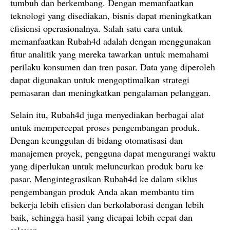
tumbuh dan berkembang. Dengan memanfaatkan
teknologi yang disediakan, bisnis dapat meningkatkan
efisiensi operasionalnya. Salah satu cara untuk
memanfaatkan Rubah4d adalah dengan menggunakan
fitur analitik yang mereka tawarkan untuk memahami
perilaku konsumen dan tren pasar. Data yang diperoleh
dapat digunakan untuk mengoptimalkan strategi
pemasaran dan meningkatkan pengalaman pelanggan.
Selain itu, Rubah4d juga menyediakan berbagai alat
untuk mempercepat proses pengembangan produk.
Dengan keunggulan di bidang otomatisasi dan
manajemen proyek, pengguna dapat mengurangi waktu
yang diperlukan untuk meluncurkan produk baru ke
pasar. Mengintegrasikan Rubah4d ke dalam siklus
pengembangan produk Anda akan membantu tim
bekerja lebih efisien dan berkolaborasi dengan lebih
baik, sehingga hasil yang dicapai lebih cepat dan