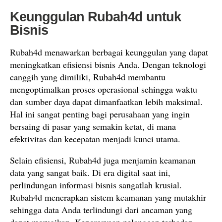
Keunggulan Rubah4d untuk
Bisnis
Rubah4d menawarkan berbagai keunggulan yang dapat
meningkatkan efisiensi bisnis Anda. Dengan teknologi
canggih yang dimiliki, Rubah4d membantu
mengoptimalkan proses operasional sehingga waktu
dan sumber daya dapat dimanfaatkan lebih maksimal.
Hal ini sangat penting bagi perusahaan yang ingin
bersaing di pasar yang semakin ketat, di mana
efektivitas dan kecepatan menjadi kunci utama.
Selain efisiensi, Rubah4d juga menjamin keamanan
data yang sangat baik. Di era digital saat ini,
perlindungan informasi bisnis sangatlah krusial.
Rubah4d menerapkan sistem keamanan yang mutakhir
sehingga data Anda terlindungi dari ancaman yang