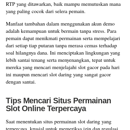
RTP yang ditawarkan, baik mampu memutuskan mana
yang paling cocok dari selera pemain.
Manfaat tambahan dalam menggunakan akun demo
adalah kemampuan untuk bermain tanpa stress. Para
pemain dapat menikmati permainan serta mempelajari
dari setiap tiap putaran tanpa merasa cemas terhadap
soal hilangnya dana. Ini menciptakan lingkungan yang
lebih santai tenang serta menyenangkan, tepat untuk
mereka yang mencari menjelajahi slot gacor pada hari
ini maupun mencari slot daring yang sangat gacor
dengan santai.
Tips Mencari Situs Permainan
Slot Online Terpercaya
Saat menentukan situs permainan slot daring yang
terpercaya, krusial untuk memeriksa izin dan regulasi