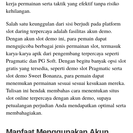
kerja permainan serta taktik yang efektif tanpa risiko
kehilangan.
Salah satu keunggulan dari sisi berjudi pada platform
slot daring terpercaya adalah fasilitas akun demo.
Dengan akun slot demo ini, para pemain dapat
mengujicoba berbagai jenis permainan slot, termasuk
karya-karya apik dari pengembang terpercaya seperti
Pragmatic dan PG Soft. Dengan begitu banyak opsi slot
gratis yang tersedia, seperti demo slot Pragmatic serta
slot demo Sweet Bonanza, para pemain dapat
menemukan permainan sesuai sesuai kesukaan mereka.
Tulisan ini hendak membahas cara menentukan situs
slot online terpercaya dengan akun demo, supaya
petualangan perjudian Anda mendapatkan optimal serta
membahagiakan.
Manfaat Menggunakan Akun