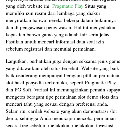
yang oleh website ini.
Pragmatic Play
Situs yang
memiliki izin resmi dari lembaga yang diakui
menyiratkan bahwa mereka bekerja dalam hukumnya
dan di pengawasan pengawasan. Hal ini menyediakan
kepastian bahwa game yang adalah fair serta jelas.
Pastikan untuk mencari informasi data soal izin
sebelum registrasi dan memulai permainan.
Lanjutkan, perhatikan juga dengan seksama jenis game
yang ditawarkan oleh situs tersebut. Website yang baik
baik cenderung mempunyai beragam pilihan permainan
slot hasil penyedia terkemuka, seperti Pragmatic Play
dan PG Soft. Variasi ini memungkinkan pemain supaya
mengetes beragam tipe permainan slot demo slots dan
mencari tahu yang sesuai dengan preferensi anda.
Selain itu, carilah website yang akun demonstrasi slot
demo, sehingga Anda mencicipi mencoba permainan
secara free sebelum melakukan melakukan investasi