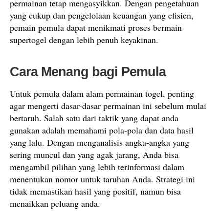
permainan tetap mengasyikkan. Dengan pengetahuan
yang cukup dan pengelolaan keuangan yang efisien,
pemain pemula dapat menikmati proses bermain
supertogel dengan lebih penuh keyakinan.
Cara Menang bagi Pemula
Untuk pemula dalam alam permainan togel, penting
agar mengerti dasar-dasar permainan ini sebelum mulai
bertaruh. Salah satu dari taktik yang dapat anda
gunakan adalah memahami pola-pola dan data hasil
yang lalu. Dengan menganalisis angka-angka yang
sering muncul dan yang agak jarang, Anda bisa
mengambil pilihan yang lebih terinformasi dalam
menentukan nomor untuk taruhan Anda. Strategi ini
tidak memastikan hasil yang positif, namun bisa
menaikkan peluang anda.