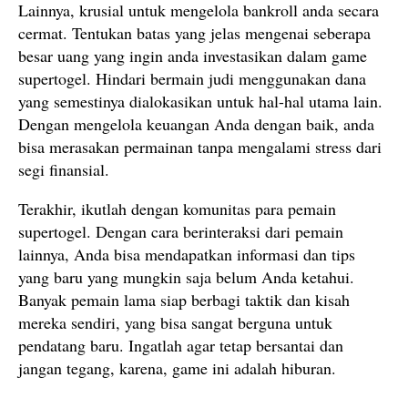
Lainnya, krusial untuk mengelola bankroll anda secara
cermat. Tentukan batas yang jelas mengenai seberapa
besar uang yang ingin anda investasikan dalam game
supertogel. Hindari bermain judi menggunakan dana
yang semestinya dialokasikan untuk hal-hal utama lain.
Dengan mengelola keuangan Anda dengan baik, anda
bisa merasakan permainan tanpa mengalami stress dari
segi finansial.
Terakhir, ikutlah dengan komunitas para pemain
supertogel. Dengan cara berinteraksi dari pemain
lainnya, Anda bisa mendapatkan informasi dan tips
yang baru yang mungkin saja belum Anda ketahui.
Banyak pemain lama siap berbagi taktik dan kisah
mereka sendiri, yang bisa sangat berguna untuk
pendatang baru. Ingatlah agar tetap bersantai dan
jangan tegang, karena, game ini adalah hiburan.