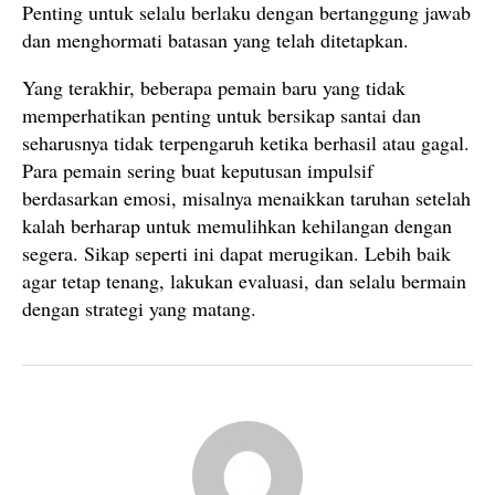
Penting untuk selalu berlaku dengan bertanggung jawab
dan menghormati batasan yang telah ditetapkan.
Yang terakhir, beberapa pemain baru yang tidak
memperhatikan penting untuk bersikap santai dan
seharusnya tidak terpengaruh ketika berhasil atau gagal.
Para pemain sering buat keputusan impulsif
berdasarkan emosi, misalnya menaikkan taruhan setelah
kalah berharap untuk memulihkan kehilangan dengan
segera. Sikap seperti ini dapat merugikan. Lebih baik
agar tetap tenang, lakukan evaluasi, dan selalu bermain
dengan strategi yang matang.