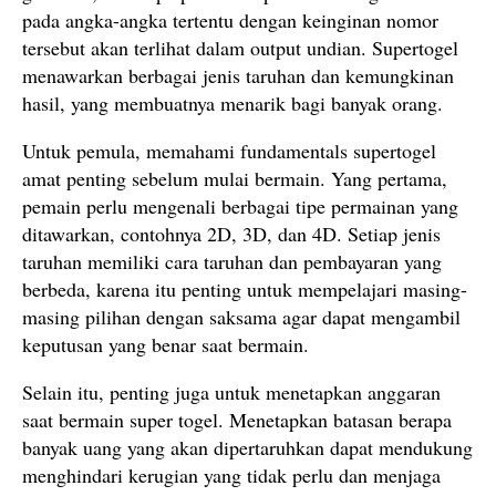
pada angka-angka tertentu dengan keinginan nomor
tersebut akan terlihat dalam output undian. Supertogel
menawarkan berbagai jenis taruhan dan kemungkinan
hasil, yang membuatnya menarik bagi banyak orang.
Untuk pemula, memahami fundamentals supertogel
amat penting sebelum mulai bermain. Yang pertama,
pemain perlu mengenali berbagai tipe permainan yang
ditawarkan, contohnya 2D, 3D, dan 4D. Setiap jenis
taruhan memiliki cara taruhan dan pembayaran yang
berbeda, karena itu penting untuk mempelajari masing-
masing pilihan dengan saksama agar dapat mengambil
keputusan yang benar saat bermain.
Selain itu, penting juga untuk menetapkan anggaran
saat bermain super togel. Menetapkan batasan berapa
banyak uang yang akan dipertaruhkan dapat mendukung
menghindari kerugian yang tidak perlu dan menjaga