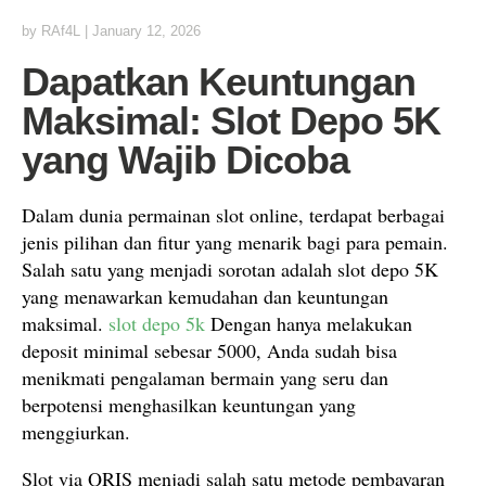
by
RAf4L
|
January 12, 2026
Dapatkan Keuntungan
Maksimal: Slot Depo 5K
yang Wajib Dicoba
Dalam dunia permainan slot online, terdapat berbagai
jenis pilihan dan fitur yang menarik bagi para pemain.
Salah satu yang menjadi sorotan adalah slot depo 5K
yang menawarkan kemudahan dan keuntungan
maksimal.
slot depo 5k
Dengan hanya melakukan
deposit minimal sebesar 5000, Anda sudah bisa
menikmati pengalaman bermain yang seru dan
berpotensi menghasilkan keuntungan yang
menggiurkan.
Slot via QRIS menjadi salah satu metode pembayaran