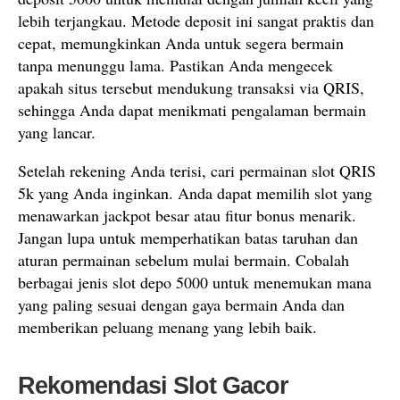
lebih terjangkau. Metode deposit ini sangat praktis dan
cepat, memungkinkan Anda untuk segera bermain
tanpa menunggu lama. Pastikan Anda mengecek
apakah situs tersebut mendukung transaksi via QRIS,
sehingga Anda dapat menikmati pengalaman bermain
yang lancar.
Setelah rekening Anda terisi, cari permainan slot QRIS
5k yang Anda inginkan. Anda dapat memilih slot yang
menawarkan jackpot besar atau fitur bonus menarik.
Jangan lupa untuk memperhatikan batas taruhan dan
aturan permainan sebelum mulai bermain. Cobalah
berbagai jenis slot depo 5000 untuk menemukan mana
yang paling sesuai dengan gaya bermain Anda dan
memberikan peluang menang yang lebih baik.
Rekomendasi Slot Gacor