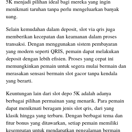
5K menjadi pilihan ideal bagi mereka yang ingin
menikmati taruhan tanpa perlu mengeluarkan banyak
uang.
Selain kemudahan dalam deposit, slot via qris juga
memberikan kecepatan dan keamanan dalam proses
transaksi. Dengan menggunakan sistem pembayaran
yang modern seperti QRIS, pemain dapat melakukan
deposit dengan lebih efisien. Proses yang cepat ini
memungkinkan pemain untuk segera mulai bermain dan
merasakan sensasi bermain slot gacor tanpa kendala
yang berarti.
Keuntungan lain dari slot depo 5K adalah adanya
berbagai pilihan permainan yang menarik. Para pemain
dapat menikmati beragam jenis slot qris, dari yang
klasik hingga yang terbaru. Dengan berbagai tema dan
fitur bonus yang ditawarkan, setiap pemain memiliki
kesempatan untuk mendapatkan pengalaman bermain