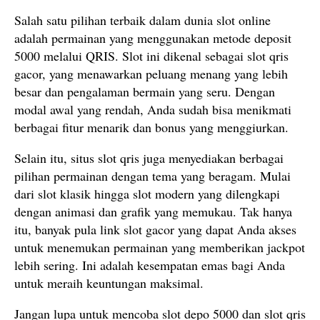
Salah satu pilihan terbaik dalam dunia slot online
adalah permainan yang menggunakan metode deposit
5000 melalui QRIS. Slot ini dikenal sebagai slot qris
gacor, yang menawarkan peluang menang yang lebih
besar dan pengalaman bermain yang seru. Dengan
modal awal yang rendah, Anda sudah bisa menikmati
berbagai fitur menarik dan bonus yang menggiurkan.
Selain itu, situs slot qris juga menyediakan berbagai
pilihan permainan dengan tema yang beragam. Mulai
dari slot klasik hingga slot modern yang dilengkapi
dengan animasi dan grafik yang memukau. Tak hanya
itu, banyak pula link slot gacor yang dapat Anda akses
untuk menemukan permainan yang memberikan jackpot
lebih sering. Ini adalah kesempatan emas bagi Anda
untuk meraih keuntungan maksimal.
Jangan lupa untuk mencoba slot depo 5000 dan slot qris