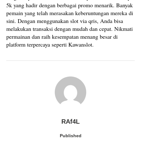
5k yang hadir dengan berbagai promo menarik. Banyak
pemain yang telah merasakan keberuntungan mereka di
sini. Dengan menggunakan slot via qris, Anda bisa
melakukan transaksi dengan mudah dan cepat. Nikmati
permainan dan raih kesempatan menang besar di
platform terpercaya seperti Kawanslot.
RAf4L
Published