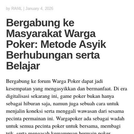
by
RAf4L
|
January 4, 2026
Bergabung ke
Masyarakat Warga
Poker: Metode Asyik
Berhubungan serta
Belajar
Bergabung ke forum Warga Poker dapat jadi
kesempatan yang mengasyikkan dan bermanfaat. Di era
digitalisasi sekarang ini, game poker bukan hanya
sebagai hiburan saja, namun juga sebuah cara untuk
menjalin koneksi serta menggali wawasan dari sesama
pecinta permainan ini. Wargapoker ada sebagai wadah
untuk semua pecinta poker untuk bersama, membagi
trik, serta mengasah kemampuan bermain poker