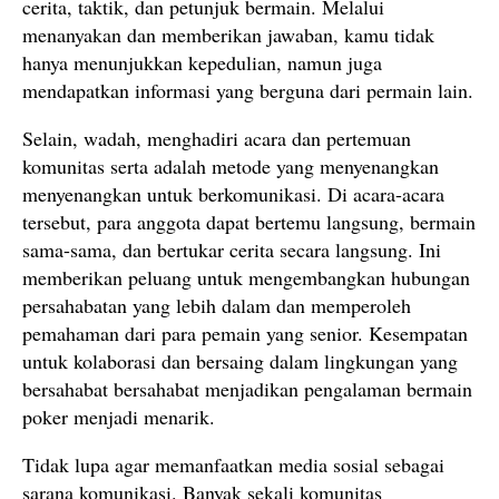
cerita, taktik, dan petunjuk bermain. Melalui
menanyakan dan memberikan jawaban, kamu tidak
hanya menunjukkan kepedulian, namun juga
mendapatkan informasi yang berguna dari permain lain.
Selain, wadah, menghadiri acara dan pertemuan
komunitas serta adalah metode yang menyenangkan
menyenangkan untuk berkomunikasi. Di acara-acara
tersebut, para anggota dapat bertemu langsung, bermain
sama-sama, dan bertukar cerita secara langsung. Ini
memberikan peluang untuk mengembangkan hubungan
persahabatan yang lebih dalam dan memperoleh
pemahaman dari para pemain yang senior. Kesempatan
untuk kolaborasi dan bersaing dalam lingkungan yang
bersahabat bersahabat menjadikan pengalaman bermain
poker menjadi menarik.
Tidak lupa agar memanfaatkan media sosial sebagai
sarana komunikasi. Banyak sekali komunitas