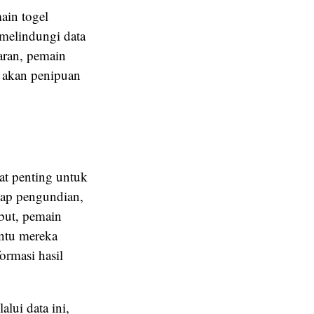
ain togel
 melindungi data
aran, pemain
r akan penipuan
at penting untuk
iap pengundian,
but, pemain
ntu mereka
ormasi hasil
lui data ini,