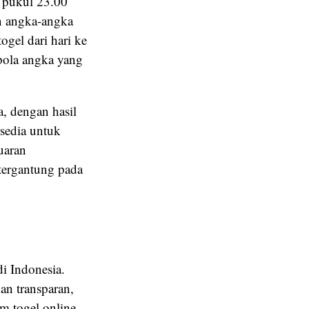
a pukul 23.00
n angka-angka
gel dari hari ke
 pola angka yang
, dengan hasil
sedia untuk
uaran
tergantung pada
i Indonesia.
an transparan,
m togel online.