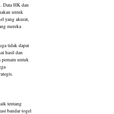
tu. Data HK dan
unakan untuk
el yang akurat,
ang mereka
uga tidak dapat
ai hasil dan
a pemain untuk
gga
ategis.
ik tentang
asi bandar togel