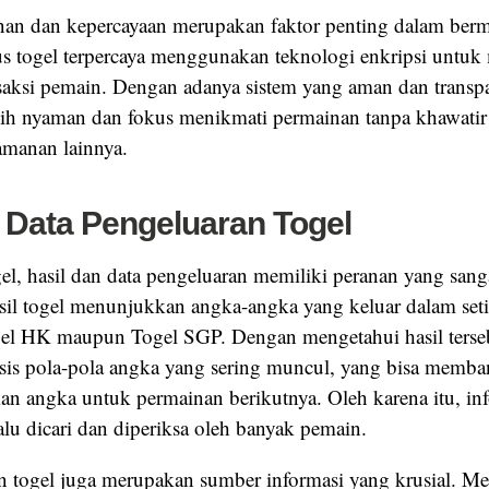
nan dan kepercayaan merupakan faktor penting dalam berm
tus togel terpercaya menggunakan teknologi enkripsi untuk
nsaksi pemain. Dengan adanya sistem yang aman dan transp
bih nyaman dan fokus menikmati permainan tanpa khawati
amanan lainnya.
 Data Pengeluaran Togel
el, hasil dan data pengeluaran memiliki peranan yang sang
sil togel menunjukkan angka-angka yang keluar dalam set
ogel HK maupun Togel SGP. Dengan mengetahui hasil terse
sis pola-pola angka yang sering muncul, yang bisa memba
n angka untuk permainan berikutnya. Oleh karena itu, inf
elalu dicari dan diperiksa oleh banyak pemain.
 togel juga merupakan sumber informasi yang krusial. Mela