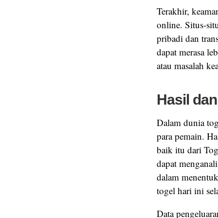
Terakhir, keama
online. Situs-si
pribadi dan tra
dapat merasa le
atau masalah ke
Hasil dan
Dalam dunia tog
para pemain. Ha
baik itu dari T
dapat menganali
dalam menentuka
togel hari ini s
Data pengeluaran