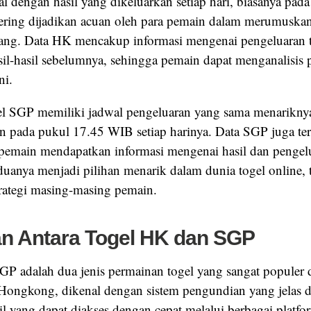
l dengan hasil yang dikeluarkan setiap hari, biasanya pad
sering dijadikan acuan oleh para pemain dalam merumuska
ang. Data HK mencakup informasi mengenai pengeluaran to
asil-hasil sebelumnya, sehingga pemain dapat menganalisis
ni.
ogel SGP memiliki jadwal pengeluaran yang sama menariknya
pada pukul 17.45 WIB setiap harinya. Data SGP juga ter
emain mendapatkan informasi mengenai hasil dan pengel
uanya menjadi pilihan menarik dalam dunia togel online, 
trategi masing-masing pemain.
n Antara Togel HK dan SGP
P adalah dua jenis permainan togel yang sangat populer d
Hongkong, dikenal dengan sistem pengundian yang jelas d
 yang dapat diakses dengan cepat melalui berbagai platfor