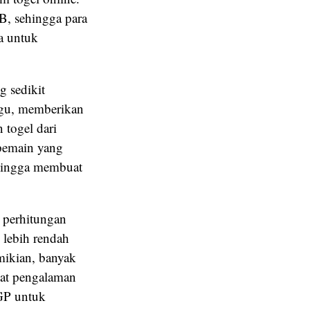
B, sehingga para
a untuk
g sedikit
ggu, memberikan
 togel dari
 pemain yang
ehingga membuat
a perhitungan
 lebih rendah
mikian, banyak
uat pengalaman
GP untuk