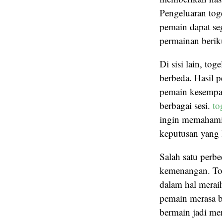
Pengeluaran tog
pemain dapat se
permainan berik
Di sisi lain, t
berbeda. Hasil 
pemain kesempat
berbagai sesi.
to
ingin memahami 
keputusan yang 
Salah satu perb
kemenangan. Tog
dalam hal mera
pemain merasa 
bermain jadi m