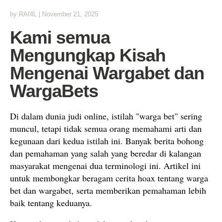
by
RAf4L
|
November 21, 2025
Kami semua
Mengungkap Kisah
Mengenai Wargabet dan
WargaBets
Di dalam dunia judi online, istilah "warga bet" sering
muncul, tetapi tidak semua orang memahami arti dan
kegunaan dari kedua istilah ini. Banyak berita bohong
dan pemahaman yang salah yang beredar di kalangan
masyarakat mengenai dua terminologi ini. Artikel ini
untuk membongkar beragam cerita hoax tentang warga
bet dan wargabet, serta memberikan pemahaman lebih
baik tentang keduanya.