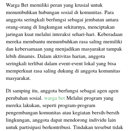
Warga Bet memiliki peran yang krusial untuk
menumbuhkan hubungan sosial di komunitas. Para
anggota seringkali berfungsi sebagai jembatan antara
orang-orang di lingkungan sekitarnya, menciptakan
jaringan kuat melalui interaksi sehari-hari. Keberadaan
mereka membantu menumbuhkan rasa saling memiliki
dan kebersamaan yang menjadikan masyarakat tampak
lebih dinamis. Dalam aktivitas harian, anggota
seringkali terlibat dalam event-event lokal yang bisa
memperkuat rasa saling dukung di anggota komunitas
masyarakat.
Di samping itu, anggota berfungsi sebagai agen agen
perubahan sosial.
warga bet
Melalui program yang
mereka lakukan, seperti program-program
pengembangan komunitas atau kegiatan bersih-bersih
lingkungan, anggota dapat mendorong individu lain
untuk partisipasi berkontribusi. Tindakan tersebut tidak