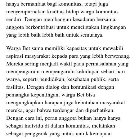
hanya bermanfaat bagi komunitas, tetapi juga
menyempurnakan kualitas hidup warga komunitas
sendiri. Dengan membangun kesadaran bersama,
anggota berkontribusi untuk menciptakan lingkungan
yang lebih baik lebih baik untuk semuanya.
Warga Bet sama memiliki kapasitas untuk mewakili
aspirasi masyarakat kepada para yang lebih berwenang.
Mereka sering menjadi wakil pada permasalahan yang
mempengaruhi mempengaruhi kehidupan sehari-hari
warga, seperti pendidikan, kesehatan publik, serta
fasilitas. Dengan dialog dan komunikasi dengan
pemangku kepentingan, warga Bet bisa
mengungkapkan harapan juga kebutuhan masyarakat
mereka, agar bahwa terdengar dan diperhatikan.
Dengan cara ini, peran anggota bukan hanya hanya
sebagai individu di dalam komunitas, melainkan
sebagai penggerak yang untuk untuk kemajuan