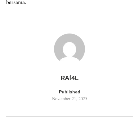
bersama.
RAf4L
Published
November 21, 2025