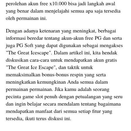
perolehan akun free x10.000 bisa jadi langkah awal
yang benar dalam menjelajahi semua apa saja tersedia
oleh permainan ini.
Dengan adanya ketenaran yang meningkat, berbagai
informasi beredar tentang akun-akun free PG dan serta
juga PG Soft yang dapat digunakan sebagai mengakses
"The Great Icescape". Dalam artikel ini, kita hendak
diskusikan cara-cara untuk mendapatkan akun gratis
"The Great Ice Escape", dan taktik untuk
memaksimalkan bonus-bonus respin yang serta
meningkatkan kemungkinan Anda semua dalam
permainan permainan. Jika kamu adalah seorang
pecinta game slot penuh dengan petualangan yang seru
dan ingin belajar secara mendalam tentang bagaimana
mendapatkan manfaat dari semua setiap fitur yang
tersedia, ikuti terus diskusi ini.