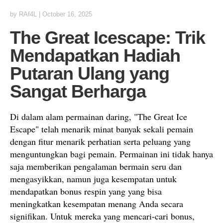
by
RAf4L
|
October 16, 2025
The Great Icescape: Trik
Mendapatkan Hadiah
Putaran Ulang yang
Sangat Berharga
Di dalam alam permainan daring, "The Great Ice
Escape" telah menarik minat banyak sekali pemain
dengan fitur menarik perhatian serta peluang yang
menguntungkan bagi pemain. Permainan ini tidak hanya
saja memberikan pengalaman bermain seru dan
mengasyikkan, namun juga kesempatan untuk
mendapatkan bonus respin yang yang bisa
meningkatkan kesempatan menang Anda secara
signifikan. Untuk mereka yang mencari-cari bonus,