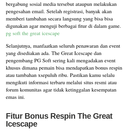
bergabung sosial media tersebut ataupun melakukan
pengesahan email. Setelah registrasi, banyak akan
memberi tambahan secara langsung yang bisa bisa
digunakan agar menguji berbagai fitur di dalam game.
pg soft the great icescape
Selanjutnya, manfaatkan seluruh penawaran dan event
yang disediakan ada. The Great Icescape dan
pengembang PG Soft sering kali mengadakan event
khusus dimana pemain bisa mendapatkan bonus respin
atau tambahan xsepuluh ribu. Pastikan kamu selalu
mengikuti informasi terbaru melalui situs resmi atau
forum komunitas agar tidak ketinggalan kesempatan
emas ini.
Fitur Bonus Respin The Great
Icescape