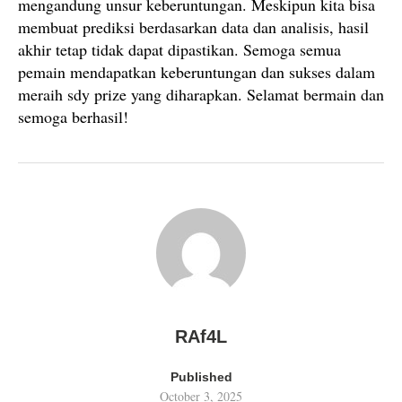
mengandung unsur keberuntungan. Meskipun kita bisa
membuat prediksi berdasarkan data dan analisis, hasil
akhir tetap tidak dapat dipastikan. Semoga semua
pemain mendapatkan keberuntungan dan sukses dalam
meraih sdy prize yang diharapkan. Selamat bermain dan
semoga berhasil!
RAf4L
Published
October 3, 2025