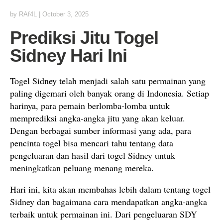
by
RAf4L
|
October 3, 2025
Prediksi Jitu Togel
Sidney Hari Ini
Togel Sidney telah menjadi salah satu permainan yang
paling digemari oleh banyak orang di Indonesia. Setiap
harinya, para pemain berlomba-lomba untuk
memprediksi angka-angka jitu yang akan keluar.
Dengan berbagai sumber informasi yang ada, para
pencinta togel bisa mencari tahu tentang data
pengeluaran dan hasil dari togel Sidney untuk
meningkatkan peluang menang mereka.
Hari ini, kita akan membahas lebih dalam tentang togel
Sidney dan bagaimana cara mendapatkan angka-angka
terbaik untuk permainan ini. Dari pengeluaran SDY