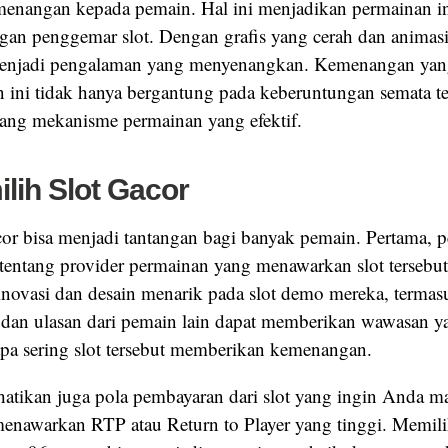
enangan kepada pemain. Hal ini menjadikan permainan i
ngan penggemar slot. Dengan grafis yang cerah dan animas
 menjadi pengalaman yang menyenangkan. Kemenangan yang
 ini tidak hanya bergantung pada keberuntungan semata te
ng mekanisme permainan yang efektif.
lih Slot Gacor
cor bisa menjadi tantangan bagi banyak pemain. Pertama, 
 tentang provider permainan yang menawarkan slot tersebu
inovasi dan desain menarik pada slot demo mereka, termas
i dan ulasan dari pemain lain dapat memberikan wawasan 
pa sering slot tersebut memberikan kemenangan.
rhatikan juga pola pembayaran dari slot yang ingin Anda m
menawarkan RTP atau Return to Player yang tinggi. Memil