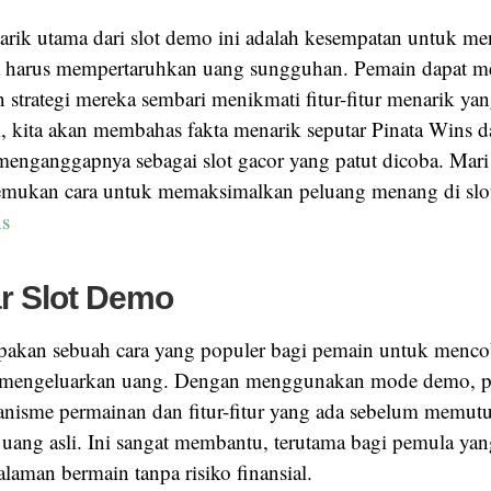
 tarik utama dari slot demo ini adalah kesempatan untuk m
a harus mempertaruhkan uang sungguhan. Pemain dapat m
 strategi mereka sembari menikmati fitur-fitur menarik ya
ni, kita akan membahas fakta menarik seputar Pinata Wins
enganggapnya sebagai slot gacor yang patut dicoba. Mari 
temukan cara untuk memaksimalkan peluang menang di slot
ns
r Slot Demo
pakan sebuah cara yang populer bagi pemain untuk menc
us mengeluarkan uang. Dengan menggunakan mode demo, p
isme permainan dan fitur-fitur yang ada sebelum memut
uang asli. Ini sangat membantu, terutama bagi pemula yan
laman bermain tanpa risiko finansial.