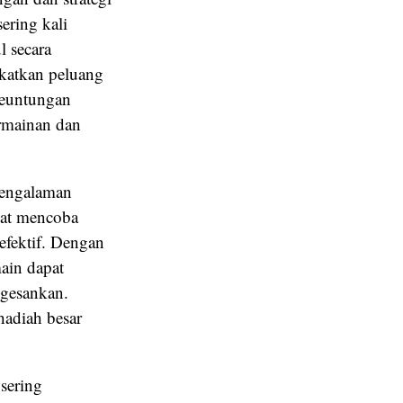
ering kali
l secara
gkatkan peluang
keuntungan
ermainan dan
pengalaman
pat mencoba
efektif. Dengan
main dapat
gesankan.
adiah besar
 sering