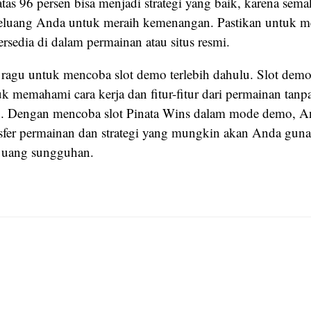
as 96 persen bisa menjadi strategi yang baik, karena sema
peluang Anda untuk meraih kemenangan. Pastikan untuk m
ersedia di dalam permainan atau situs resmi.
n ragu untuk mencoba slot demo terlebih dahulu. Slot de
 memahami cara kerja dan fitur-fitur dari permainan tanpa
g. Dengan mencoba slot Pinata Wins dalam mode demo, A
fer permainan dan strategi yang mungkin akan Anda guna
 uang sungguhan.