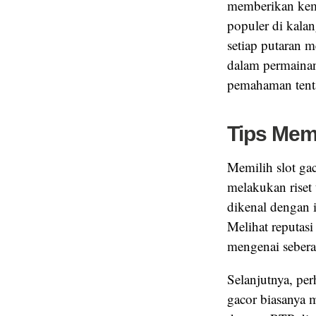
memberikan kem
populer di kala
setiap putaran
dalam permainan
pemahaman tenta
Tips Memi
Memilih slot ga
melakukan riset
dikenal dengan 
Melihat reputas
mengenai sebera
Selanjutnya, pe
gacor biasanya 