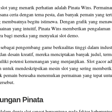
slot yang menarik perhatian adalah Pinata Wins. Permaina
ana ceria dengan tema pesta, dan banyak pemain yang tert
g membuatnya begitu istimewa. Dengan grafik yang mena
inan yang intuitif, Pinata Wins memberikan pengalaman
a bagi mereka yang menyukai slot demo.
sebagai pengembang game berkualitas tinggi dalam industri
dan desain kreatif, mereka menciptakan banyak judul, term
liki potensi kemenangan yang menjanjikan. Slot gacor ada
n untuk mendeskripsikan mesin slot yang sering member
ak pemain berusaha menemukan permainan yang tepat unt
ersebut.
ungan Pinata
alam dunia slot sangat bergantung pada faktor keberuntun