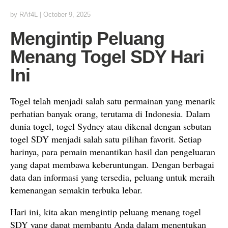
by
RAf4L
|
October 9, 2025
Mengintip Peluang
Menang Togel SDY Hari
Ini
Togel telah menjadi salah satu permainan yang menarik
perhatian banyak orang, terutama di Indonesia. Dalam
dunia togel, togel Sydney atau dikenal dengan sebutan
togel SDY menjadi salah satu pilihan favorit. Setiap
harinya, para pemain menantikan hasil dan pengeluaran
yang dapat membawa keberuntungan. Dengan berbagai
data dan informasi yang tersedia, peluang untuk meraih
kemenangan semakin terbuka lebar.
Hari ini, kita akan mengintip peluang menang togel
SDY yang dapat membantu Anda dalam menentukan