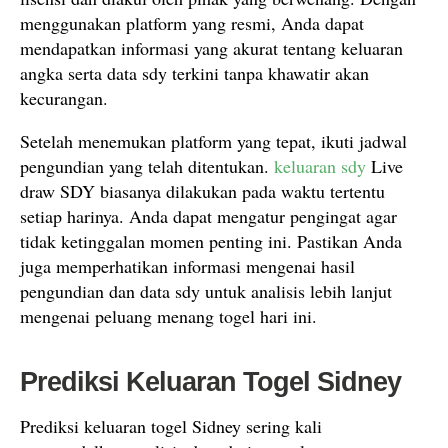
menggunakan platform yang resmi, Anda dapat
mendapatkan informasi yang akurat tentang keluaran
angka serta data sdy terkini tanpa khawatir akan
kecurangan.
Setelah menemukan platform yang tepat, ikuti jadwal
pengundian yang telah ditentukan.
keluaran sdy
Live
draw SDY biasanya dilakukan pada waktu tertentu
setiap harinya. Anda dapat mengatur pengingat agar
tidak ketinggalan momen penting ini. Pastikan Anda
juga memperhatikan informasi mengenai hasil
pengundian dan data sdy untuk analisis lebih lanjut
mengenai peluang menang togel hari ini.
Prediksi Keluaran Togel Sidney
Prediksi keluaran togel Sidney sering kali