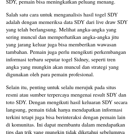
SDY, pemain bisa meningkatkan peluang menang.
Salah satu cara untuk menganalisis hasil togel SDY
adalah dengan memeriksa data SDY dari live draw SDY
yang telah berlangsung. Melihat angka-angka yang
sering muncul dan memperhatikan angka-angka jitu
yang jarang keluar juga bisa memberikan wawasan
tambahan. Pemain juga perlu mengikuti perkembangan
informasi terbaru seputar togel Sidney, seperti tren
angka yang mungkin akan muncul dan strategi yang
digunakan oleh para pemain profesional.
Selain itu, penting untuk selalu merujuk pada situs
resmi atau sumber terpercaya mengenai result SDY dan
toto SDY. Dengan mengikuti hasil keluaran SDY secara
langsung, pemain tidak hanya mendapatkan informasi
terkini tetapi juga bisa berinteraksi dengan pemain lain
di komunitas. Ini dapat membantu dalam mendapatkan
tips dan trik yang mungkin tidak diketahui sebelumnya