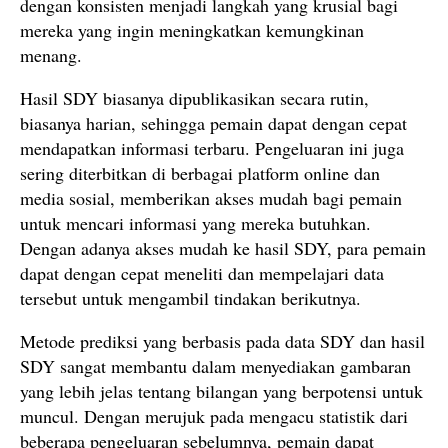
dengan konsisten menjadi langkah yang krusial bagi
mereka yang ingin meningkatkan kemungkinan
menang.
Hasil SDY biasanya dipublikasikan secara rutin,
biasanya harian, sehingga pemain dapat dengan cepat
mendapatkan informasi terbaru. Pengeluaran ini juga
sering diterbitkan di berbagai platform online dan
media sosial, memberikan akses mudah bagi pemain
untuk mencari informasi yang mereka butuhkan.
Dengan adanya akses mudah ke hasil SDY, para pemain
dapat dengan cepat meneliti dan mempelajari data
tersebut untuk mengambil tindakan berikutnya.
Metode prediksi yang berbasis pada data SDY dan hasil
SDY sangat membantu dalam menyediakan gambaran
yang lebih jelas tentang bilangan yang berpotensi untuk
muncul. Dengan merujuk pada mengacu statistik dari
beberapa pengeluaran sebelumnya, pemain dapat