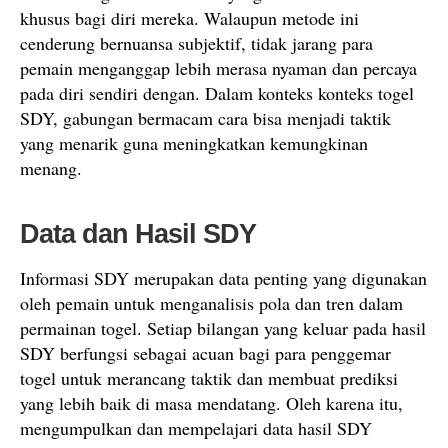
khusus bagi diri mereka. Walaupun metode ini
cenderung bernuansa subjektif, tidak jarang para
pemain menganggap lebih merasa nyaman dan percaya
pada diri sendiri dengan. Dalam konteks konteks togel
SDY, gabungan bermacam cara bisa menjadi taktik
yang menarik guna meningkatkan kemungkinan
menang.
Data dan Hasil SDY
Informasi SDY merupakan data penting yang digunakan
oleh pemain untuk menganalisis pola dan tren dalam
permainan togel. Setiap bilangan yang keluar pada hasil
SDY berfungsi sebagai acuan bagi para penggemar
togel untuk merancang taktik dan membuat prediksi
yang lebih baik di masa mendatang. Oleh karena itu,
mengumpulkan dan mempelajari data hasil SDY