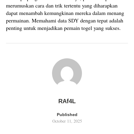
merumuskan cara dan trik tertentu yang diharapkan
dapat menambah kemungkinan mereka dalam menang
permainan. Memahami data SDY dengan tepat adalah
penting untuk menjadikan pemain togel yang sukses.
RAf4L
Published
October 11, 2025