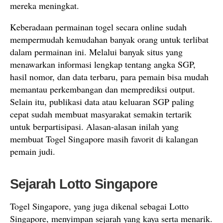
mereka meningkat.
Keberadaan permainan togel secara online sudah
mempermudah kemudahan banyak orang untuk terlibat
dalam permainan ini. Melalui banyak situs yang
menawarkan informasi lengkap tentang angka SGP,
hasil nomor, dan data terbaru, para pemain bisa mudah
memantau perkembangan dan memprediksi output.
Selain itu, publikasi data atau keluaran SGP paling
cepat sudah membuat masyarakat semakin tertarik
untuk berpartisipasi. Alasan-alasan inilah yang
membuat Togel Singapore masih favorit di kalangan
pemain judi.
Sejarah Lotto Singapore
Togel Singapore, yang juga dikenal sebagai Lotto
Singapore, menyimpan sejarah yang kaya serta menarik.