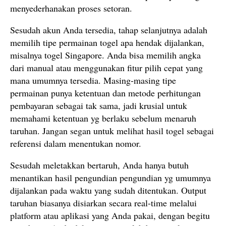
menyederhanakan proses setoran.
Sesudah akun Anda tersedia, tahap selanjutnya adalah
memilih tipe permainan togel apa hendak dijalankan,
misalnya togel Singapore. Anda bisa memilih angka
dari manual atau menggunakan fitur pilih cepat yang
mana umumnya tersedia. Masing-masing tipe
permainan punya ketentuan dan metode perhitungan
pembayaran sebagai tak sama, jadi krusial untuk
memahami ketentuan yg berlaku sebelum menaruh
taruhan. Jangan segan untuk melihat hasil togel sebagai
referensi dalam menentukan nomor.
Sesudah meletakkan bertaruh, Anda hanya butuh
menantikan hasil pengundian pengundian yg umumnya
dijalankan pada waktu yang sudah ditentukan. Output
taruhan biasanya disiarkan secara real-time melalui
platform atau aplikasi yang Anda pakai, dengan begitu