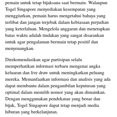
pemain untuk tetap bijaksana saat bermain. Walaupun
Togel Singapore menyediakan kesempatan yang
menggiurkan, pemain harus mengetahui bahaya yang
terlibat dan jangan terjebak dalam kebiasaan perjudian
yang keterlaluan. Mengelola anggaran dan menetapkan
batas waktu adalah tindakan yang sangat disarankan
untuk agar pengalaman bermain tetap positif dan
menyenangkan.
Direkomendasikan agar partisipan selalu
memperhatikan informasi terbaru mengenai angka
keluaran dan live draw untuk meningkatkan peluang
mereka. Memanfaatkan informasi dan analisis yang ada
dapat membantu dalam pengambilan keputusan yang
optimal dalam memilih nomor yang akan dimainkan.
Dengan menggunakan pendekatan yang benar dan
bijak, Togel Singapore dapat tetap menjadi media
hiburan yang berkelanjutan.