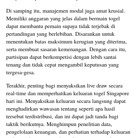
Di samping itu, manajemen modal juga amat krusial.
Memiliki anggaran yang jelas dalam bermain togel
dapat membantu pemain supaya tidak terjebak di
pertandingan yang berlebihan. Disarankan untuk
menentukan batas maksimum kerugian yang diterima,
serta membuat sasaran kemenangan. Dengan cara itu,
partisipan dapat berkompetisi dengan lebih santai
tenang dan tidak cepat mengambil keputusan yang
tergesa-gesa.
Terakhir, penting bagi menyaksikan live draw secara
real-time dan memperhatikan keluaran togel Singapore
hari ini. Menyaksikan keluaran secara langsung dapat
menghadirkan wawasan tentang seperti apa hasil
tersebut terdistribusi, dan ini dapat jadi tanda bagi
taktik berikutnya. Menghimpun penelitian data,
pengelolaan keuangan, dan perhatian terhadap keluaran