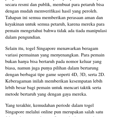
secara resmi dan publik, membuat para petaruh bisa
dengan mudah memverifikasi hasil yang peroleh.
Tahapan ini semua memberikan perasaan aman dan
keyakinan untuk semua petaruh, karena mereka para
pemain mengetahui bahwa tidak ada tiada manipulasi
dalam pengundian.
Selain itu, togel Singapore menawarkan beragam
variasi permainan yang menyenangkan. Para pemain
bukan hanya bisa bertaruh pada nomor keluar yang
biasa, namun juga punya pilihan dalam bertarung
dengan berbagai tipe game seperti 4D, 3D, serta 2D.
Keberagaman inilah memberikan kesempatan lebih
lebih besar bagi pemain untuk mencari taktik serta
metode bertaruh yang dengan gaya mereka.
Yang terakhir, kemudahan periode dalam togel
Singapore melalui online pun merupakan salah satu