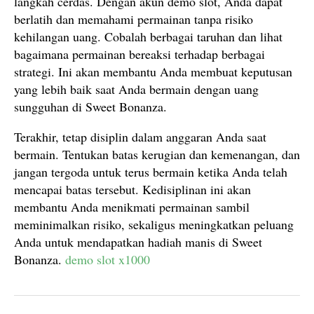
langkah cerdas. Dengan akun demo slot, Anda dapat
berlatih dan memahami permainan tanpa risiko
kehilangan uang. Cobalah berbagai taruhan dan lihat
bagaimana permainan bereaksi terhadap berbagai
strategi. Ini akan membantu Anda membuat keputusan
yang lebih baik saat Anda bermain dengan uang
sungguhan di Sweet Bonanza.
Terakhir, tetap disiplin dalam anggaran Anda saat
bermain. Tentukan batas kerugian dan kemenangan, dan
jangan tergoda untuk terus bermain ketika Anda telah
mencapai batas tersebut. Kedisiplinan ini akan
membantu Anda menikmati permainan sambil
meminimalkan risiko, sekaligus meningkatkan peluang
Anda untuk mendapatkan hadiah manis di Sweet
Bonanza.
demo slot x1000