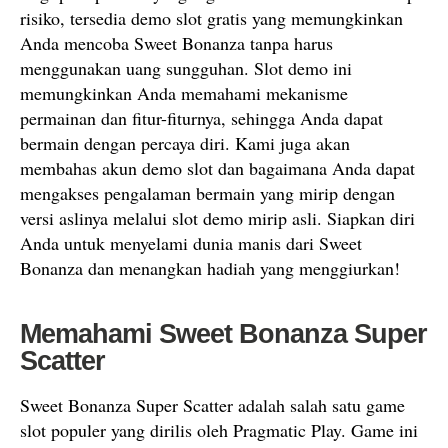
risiko, tersedia demo slot gratis yang memungkinkan
Anda mencoba Sweet Bonanza tanpa harus
menggunakan uang sungguhan. Slot demo ini
memungkinkan Anda memahami mekanisme
permainan dan fitur-fiturnya, sehingga Anda dapat
bermain dengan percaya diri. Kami juga akan
membahas akun demo slot dan bagaimana Anda dapat
mengakses pengalaman bermain yang mirip dengan
versi aslinya melalui slot demo mirip asli. Siapkan diri
Anda untuk menyelami dunia manis dari Sweet
Bonanza dan menangkan hadiah yang menggiurkan!
Memahami Sweet Bonanza Super
Scatter
Sweet Bonanza Super Scatter adalah salah satu game
slot populer yang dirilis oleh Pragmatic Play. Game ini