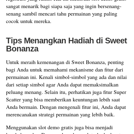
sangat menarik bagi siapa saja yang ingin bersenang-
senang sambil mencari tahu permainan yang paling
cocok untuk mereka.
Tips Menangkan Hadiah di Sweet
Bonanza
Untuk meraih kemenangan di Sweet Bonanza, penting
bagi Anda untuk memahami mekanisme dan fitur dari
permainan ini. Kenali simbol-simbol yang ada dan nilai
dari setiap simbol agar Anda dapat memaksimalkan
peluang menang. Selain itu, perhatikan juga fitur Super
Scatter yang bisa memberikan keuntungan lebih saat
Anda bermain. Dengan mengenali fitur ini, Anda dapat
merencanakan strategi permainan yang lebih baik.
Menggunakan slot demo gratis juga bisa menjadi