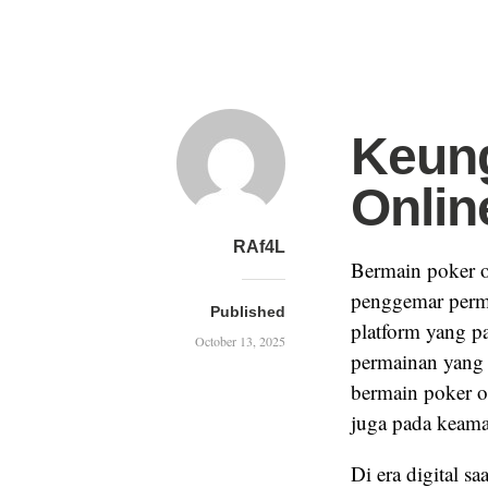
Keun
Onlin
RAf4L
Bermain poker o
penggemar permai
Published
platform yang p
October 13, 2025
permainan yang
bermain poker on
juga pada keam
Di era digital s