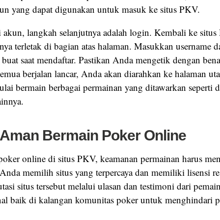
un yang dapat digunakan untuk masuk ke situs PKV.
 akun, langkah selanjutnya adalah login. Kembali ke situs
anya terletak di bagian atas halaman. Masukkan username 
 buat saat mendaftar. Pastikan Anda mengetik dengan bena
semua berjalan lancar, Anda akan diarahkan ke halaman ut
ulai bermain berbagai permainan yang ditawarkan seperti
ainnya.
Aman Bermain Poker Online
poker online di situs PKV, keamanan permainan harus menj
 Anda memilih situs yang terpercaya dan memiliki lisensi 
utasi situs tersebut melalui ulasan dan testimoni dari pemain 
l baik di kalangan komunitas poker untuk menghindari 