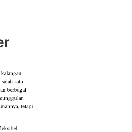
er
i kalangan
 salah satu
kan berbagai
Keunggulan
inannya, tetapi
leksibel.