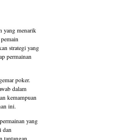
n yang menarik
a pemain
n strategi yang
ap permainan
gemar poker.
jawab dalam
 dan kemampuan
an ini.
 permainan yang
i dan
n tantangan