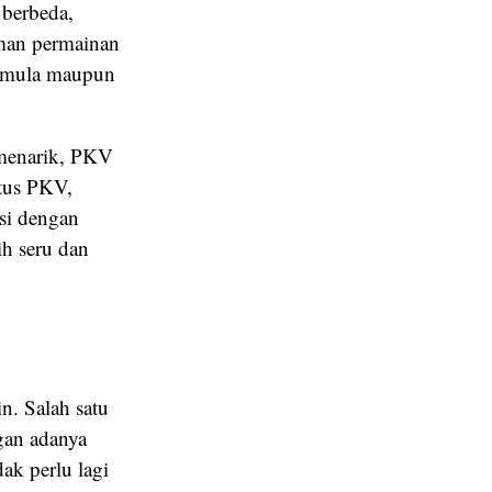
 berbeda,
man permainan
pemula maupun
 menarik, PKV
itus PKV,
ksi dengan
ih seru dan
n. Salah satu
gan adanya
ak perlu lagi