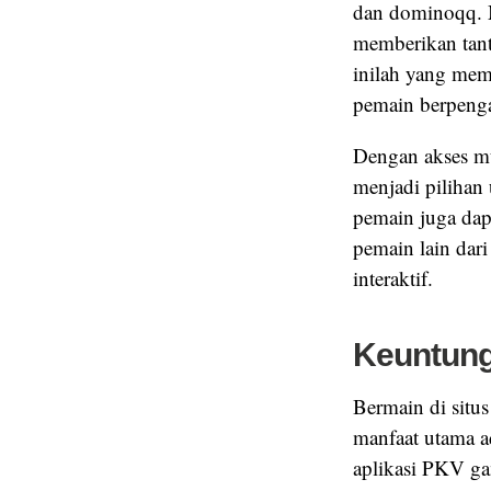
dan dominoqq. M
memberikan tan
inilah yang mem
pemain berpeng
Dengan akses mu
menjadi pilihan 
pemain juga dap
pemain lain dar
interaktif.
Keuntung
Bermain di situ
manfaat utama a
aplikasi PKV ga