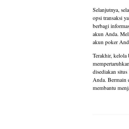
Selanjutnya, se
opsi transaksi 
berbagi informas
akun Anda. Mel
akun poker Anda
Terakhir, kelol
mempertaruhkan
disediakan situ
Anda. Bermain d
membantu menja