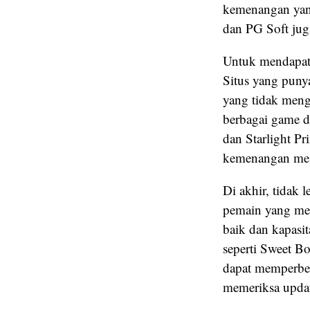
kemenangan yan
dan PG Soft ju
Untuk mendapatka
Situs yang puny
yang tidak meng
berbagai game de
dan Starlight Pr
kemenangan mes
Di akhir, tidak 
pemain yang me
baik dan kapasi
seperti Sweet B
dapat memperbes
memeriksa updat