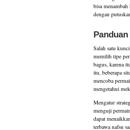
bisa menambah k
dengan putuskan
Panduan
Salah satu kunci
memilih tipe per
bagus, karena 
itu, beberapa s
mencoba permain
mengetahui meka
Mengatur strate
menguji permain
dapat menaikkan 
terbawa nafsu s