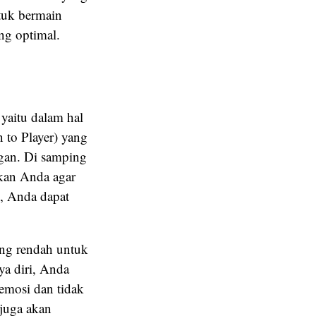
tuk bermain
ng optimal.
 yaitu dalam hal
 to Player) yang
gan. Di samping
nkan Anda agar
, Anda dapat
ang rendah untuk
ya diri, Anda
 emosi dan tidak
juga akan