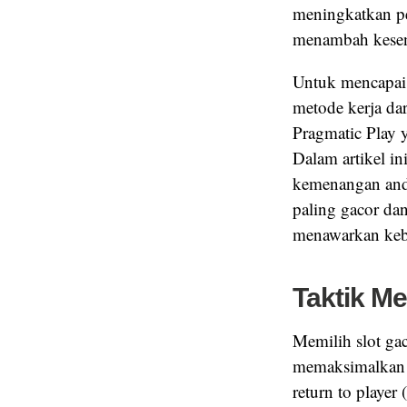
meningkatkan pe
menambah kesen
Untuk mencapai
metode kerja dar
Pragmatic Play y
Dalam artikel in
kemenangan anda
paling gacor da
menawarkan kebe
Taktik M
Memilih slot ga
memaksimalkan p
return to playe