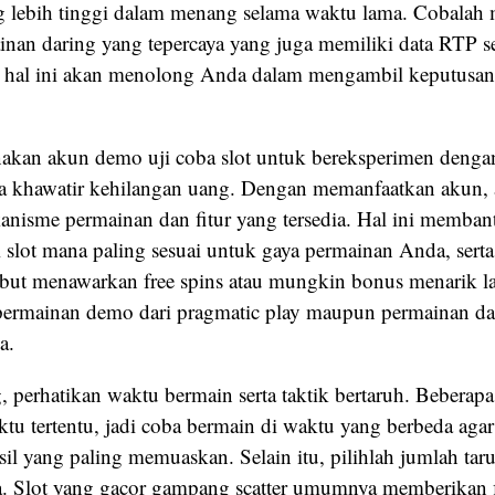
 lebih tinggi dalam menang selama waktu lama. Cobalah 
nan daring yang tepercaya yang juga memiliki data RTP se
bab hal ini akan menolong Anda dalam mengambil keputusan
nakan akun demo uji coba slot untuk bereksperimen denga
a khawatir kehilangan uang. Dengan memanfaatkan akun, 
nisme permainan dan fitur yang tersedia. Hal ini memban
i slot mana paling sesuai untuk gaya permainan Anda, sert
sebut menawarkan free spins atau mungkin bonus menarik l
rmainan demo dari pragmatic play maupun permainan dar
a.
, perhatikan waktu bermain serta taktik bertaruh. Beberapa
aktu tertentu, jadi coba bermain di waktu yang berbeda aga
il yang paling memuaskan. Selain itu, pilihlah jumlah tar
a. Slot yang gacor gampang scatter umumnya memberikan 