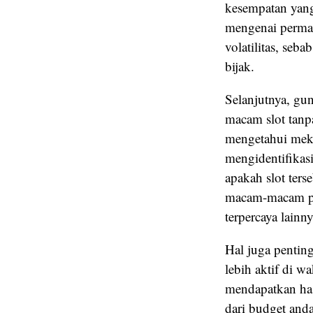
kesempatan yang
mengenai permai
volatilitas, se
bijak.
Selanjutnya, gu
macam slot tanp
mengetahui meka
mengidentifikas
apakah slot ter
macam-macam pe
terpercaya lainny
Hal juga penting
lebih aktif di w
mendapatkan has
dari budget and