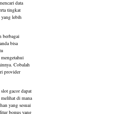
mencari data
rta tingkat
 yang lebih
n berbagai
anda bisa
tu
a mengetahui
ainnya. Cobalah
i provider
 slot gacor dapat
r melihat di mana
uhan yang sesuai
fitur bonus yang