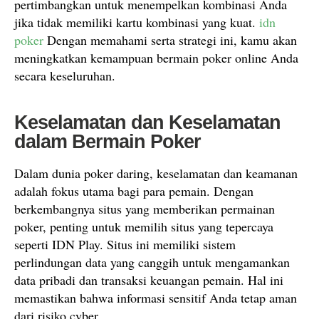
pertimbangkan untuk menempelkan kombinasi Anda
jika tidak memiliki kartu kombinasi yang kuat.
idn
poker
Dengan memahami serta strategi ini, kamu akan
meningkatkan kemampuan bermain poker online Anda
secara keseluruhan.
Keselamatan dan Keselamatan
dalam Bermain Poker
Dalam dunia poker daring, keselamatan dan keamanan
adalah fokus utama bagi para pemain. Dengan
berkembangnya situs yang memberikan permainan
poker, penting untuk memilih situs yang tepercaya
seperti IDN Play. Situs ini memiliki sistem
perlindungan data yang canggih untuk mengamankan
data pribadi dan transaksi keuangan pemain. Hal ini
memastikan bahwa informasi sensitif Anda tetap aman
dari risiko cyber.