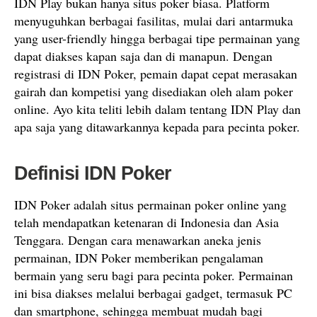
IDN Play bukan hanya situs poker biasa. Platform
menyuguhkan berbagai fasilitas, mulai dari antarmuka
yang user-friendly hingga berbagai tipe permainan yang
dapat diakses kapan saja dan di manapun. Dengan
registrasi di IDN Poker, pemain dapat cepat merasakan
gairah dan kompetisi yang disediakan oleh alam poker
online. Ayo kita teliti lebih dalam tentang IDN Play dan
apa saja yang ditawarkannya kepada para pecinta poker.
Definisi IDN Poker
IDN Poker adalah situs permainan poker online yang
telah mendapatkan ketenaran di Indonesia dan Asia
Tenggara. Dengan cara menawarkan aneka jenis
permainan, IDN Poker memberikan pengalaman
bermain yang seru bagi para pecinta poker. Permainan
ini bisa diakses melalui berbagai gadget, termasuk PC
dan smartphone, sehingga membuat mudah bagi