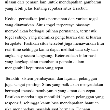
ulasan dari pemain lain untuk mendapatkan gambaran
yang lebih jelas tentang reputasi situs tersebut.
Kedua, perhatikan jenis permainan dan variasi togel
yang ditawarkan. Situs togel terpercaya biasanya
menyediakan berbagai pilihan permainan, termasuk
togel sidney, yang memiliki pengeluaran dan keluaran
terupdate. Pastikan situs tersebut juga menawarkan fitur
real-time sehingga kamu dapat melihat data sdy dan
angka sdy secara langsung. Ketersediaan informasi
yang lengkap akan membantu pemain dalam
mengambil keputusan yang tepat.
Terakhir, sistem pembayaran dan layanan pelanggan
juga sangat penting. Situs yang baik akan menyediakan
berbagai metode pembayaran yang aman dan cepat.
Pastikan mereka juga memiliki layanan pelanggan yang
responsif, sehingga kamu bisa mendapatkan bantuan
jika menghadapi masalah saat bermain. Dengan