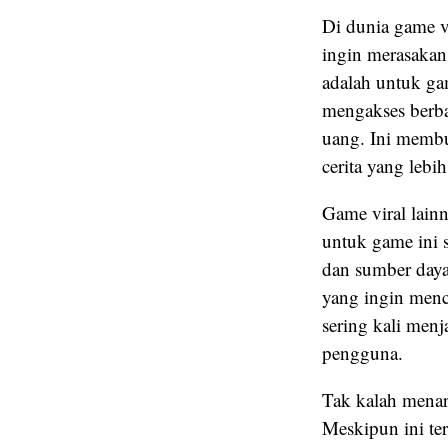
Di dunia game v
ingin merasakan
adalah untuk ga
mengakses berba
uang. Ini membu
cerita yang lebi
Game viral lain
untuk game ini 
dan sumber daya 
yang ingin menca
sering kali men
pengguna.
Tak kalah menar
Meskipun ini te