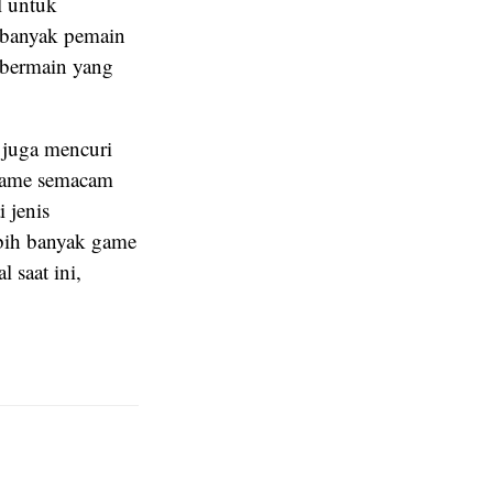
l untuk
h banyak pemain
 bermain yang
 juga mencuri
 game semacam
 jenis
ebih banyak game
 saat ini,