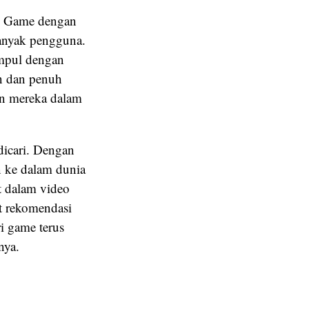
s. Game dengan
banyak pengguna.
mpul dengan
n dan penuh
an mereka dalam
dicari. Dengan
 ke dalam dunia
t dalam video
t rekomendasi
i game terus
nya.