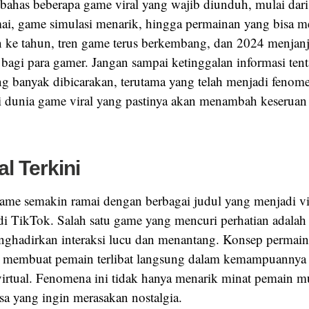
has beberapa game viral yang wajib diunduh, mulai dar
ai, game simulasi menarik, hingga permainan yang bisa m
n ke tahun, tren game terus berkembang, dan 2024 menjan
 bagi para gamer. Jangan sampai ketinggalan informasi te
ing banyak dibicarakan, terutama yang telah menjadi fenom
ahi dunia game viral yang pastinya akan menambah keserua
l Terkini
 game semakin ramai dengan berbagai judul yang menjadi vi
a di TikTok. Salah satu game yang mencuri perhatian adala
ghadirkan interaksi lucu dan menantang. Konsep permaina
 membuat pemain terlibat langsung dalam kemampuannya
virtual. Fenomena ini tidak hanya menarik minat pemain mu
sa yang ingin merasakan nostalgia.