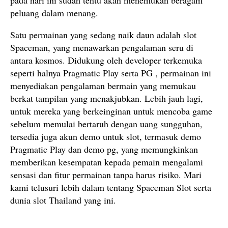
pada hari ini sudah tentu akan menemukan beragam
peluang dalam menang.
Satu permainan yang sedang naik daun adalah slot
Spaceman, yang menawarkan pengalaman seru di
antara kosmos. Didukung oleh developer terkemuka
seperti halnya Pragmatic Play serta PG , permainan ini
menyediakan pengalaman bermain yang memukau
berkat tampilan yang menakjubkan. Lebih jauh lagi,
untuk mereka yang berkeinginan untuk mencoba game
sebelum memulai bertaruh dengan uang sungguhan,
tersedia juga akun demo untuk slot, termasuk demo
Pragmatic Play dan demo pg, yang memungkinkan
memberikan kesempatan kepada pemain mengalami
sensasi dan fitur permainan tanpa harus risiko. Mari
kami telusuri lebih dalam tentang Spaceman Slot serta
dunia slot Thailand yang ini.