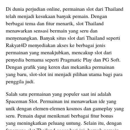
Di dunia perjudian online, permainan slot dari Thailand
telah menjadi kesukaan banyak pemain. Dengan
berbagai tema dan fitur menarik, slot Thailand
menawarkan sensasi bermain yang seru dan
menyenangkan. Banyak situs slot dari Thailand seperti
Rakyat4D menyediakan akses ke berbagai jenis
permainan yang menakjubkan, mencakup slot dari
penyedia bernama seperti Pragmatic Play dan PG Soft.
Dengan grafik yang keren dan mekanika permainan
yang baru, slot-slot ini menjadi pilihan utama bagi para
penggila judi.
Salah satu permainan yang populer saat ini adalah
Spaceman Slot. Permainan ini menawarkan ide yang
unik dengan elemen-elemen kosmos dan gameplay yang
seru. Pemain dapat menikmati berbagai fitur bonus
yang meningkatkan peluang untung. Selain itu, dengan