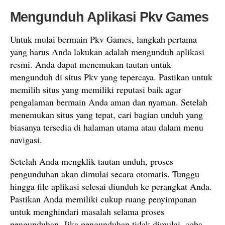
Mengunduh Aplikasi Pkv Games
Untuk mulai bermain Pkv Games, langkah pertama
yang harus Anda lakukan adalah mengunduh aplikasi
resmi. Anda dapat menemukan tautan untuk
mengunduh di situs Pkv yang tepercaya. Pastikan untuk
memilih situs yang memiliki reputasi baik agar
pengalaman bermain Anda aman dan nyaman. Setelah
menemukan situs yang tepat, cari bagian unduh yang
biasanya tersedia di halaman utama atau dalam menu
navigasi.
Setelah Anda mengklik tautan unduh, proses
pengunduhan akan dimulai secara otomatis. Tunggu
hingga file aplikasi selesai diunduh ke perangkat Anda.
Pastikan Anda memiliki cukup ruang penyimpanan
untuk menghindari masalah selama proses
pengunduhan. Jika pengunduhan tidak dimulai, coba