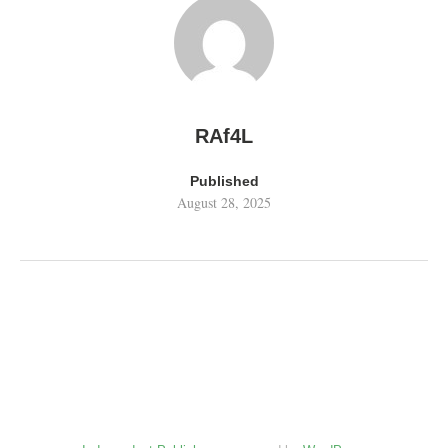
RAf4L
Published
August 28, 2025