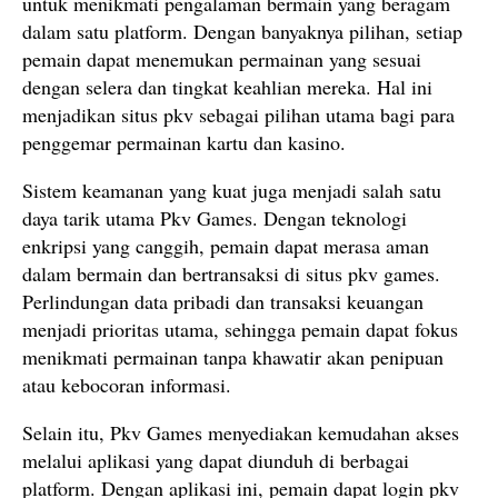
untuk menikmati pengalaman bermain yang beragam
dalam satu platform. Dengan banyaknya pilihan, setiap
pemain dapat menemukan permainan yang sesuai
dengan selera dan tingkat keahlian mereka. Hal ini
menjadikan situs pkv sebagai pilihan utama bagi para
penggemar permainan kartu dan kasino.
Sistem keamanan yang kuat juga menjadi salah satu
daya tarik utama Pkv Games. Dengan teknologi
enkripsi yang canggih, pemain dapat merasa aman
dalam bermain dan bertransaksi di situs pkv games.
Perlindungan data pribadi dan transaksi keuangan
menjadi prioritas utama, sehingga pemain dapat fokus
menikmati permainan tanpa khawatir akan penipuan
atau kebocoran informasi.
Selain itu, Pkv Games menyediakan kemudahan akses
melalui aplikasi yang dapat diunduh di berbagai
platform. Dengan aplikasi ini, pemain dapat login pkv