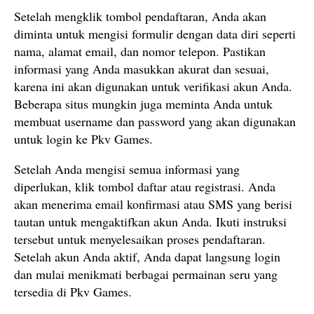
Setelah mengklik tombol pendaftaran, Anda akan
diminta untuk mengisi formulir dengan data diri seperti
nama, alamat email, dan nomor telepon. Pastikan
informasi yang Anda masukkan akurat dan sesuai,
karena ini akan digunakan untuk verifikasi akun Anda.
Beberapa situs mungkin juga meminta Anda untuk
membuat username dan password yang akan digunakan
untuk login ke Pkv Games.
Setelah Anda mengisi semua informasi yang
diperlukan, klik tombol daftar atau registrasi. Anda
akan menerima email konfirmasi atau SMS yang berisi
tautan untuk mengaktifkan akun Anda. Ikuti instruksi
tersebut untuk menyelesaikan proses pendaftaran.
Setelah akun Anda aktif, Anda dapat langsung login
dan mulai menikmati berbagai permainan seru yang
tersedia di Pkv Games.