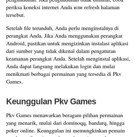
periksa koneksi internet Anda или refresh halaman
tersebut.
Setelah file terunduh, Anda perlu menginstalnya di
perangkat Anda. Jika Anda menggunakan perangkat
Android, pastikan untuk mengizinkan instalasi aplikasi
dari sumber yang tidak dikenal dalam pengaturan
keamanan perangkat Anda. Setelah menginstal aplikasi,
Anda dapat langsung melakukan login dan mulai
menikmati berbagai permainan yang tersedia di Pkv
Games.
Keunggulan Pkv Games
Pkv Games menawarkan beragam pilihan permainan
yang menarik, mulai dari dominoqq, bandarq, hingga
poker online. Keunggulan ini memungkinkan pemain