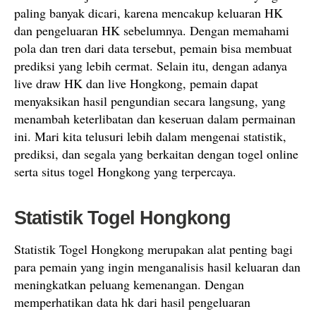
paling banyak dicari, karena mencakup keluaran HK
dan pengeluaran HK sebelumnya. Dengan memahami
pola dan tren dari data tersebut, pemain bisa membuat
prediksi yang lebih cermat. Selain itu, dengan adanya
live draw HK dan live Hongkong, pemain dapat
menyaksikan hasil pengundian secara langsung, yang
menambah keterlibatan dan keseruan dalam permainan
ini. Mari kita telusuri lebih dalam mengenai statistik,
prediksi, dan segala yang berkaitan dengan togel online
serta situs togel Hongkong yang terpercaya.
Statistik Togel Hongkong
Statistik Togel Hongkong merupakan alat penting bagi
para pemain yang ingin menganalisis hasil keluaran dan
meningkatkan peluang kemenangan. Dengan
memperhatikan data hk dari hasil pengeluaran