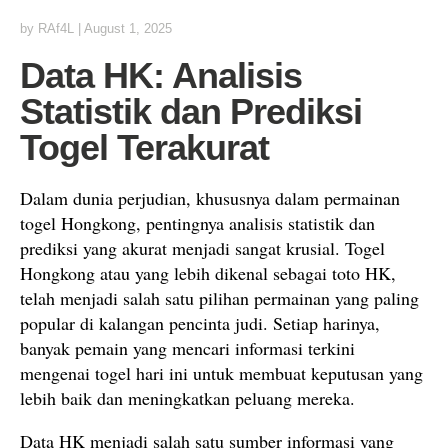
by
RAf4L
|
August 1, 2025
Data HK: Analisis
Statistik dan Prediksi
Togel Terakurat
Dalam dunia perjudian, khususnya dalam permainan
togel Hongkong, pentingnya analisis statistik dan
prediksi yang akurat menjadi sangat krusial. Togel
Hongkong atau yang lebih dikenal sebagai toto HK,
telah menjadi salah satu pilihan permainan yang paling
popular di kalangan pencinta judi. Setiap harinya,
banyak pemain yang mencari informasi terkini
mengenai togel hari ini untuk membuat keputusan yang
lebih baik dan meningkatkan peluang mereka.
Data HK menjadi salah satu sumber informasi yang