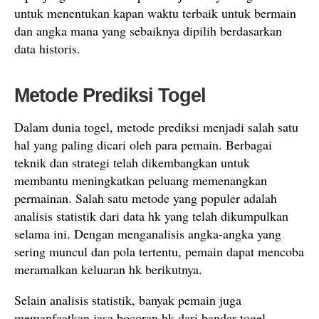
untuk menentukan kapan waktu terbaik untuk bermain
dan angka mana yang sebaiknya dipilih berdasarkan
data historis.
Metode Prediksi Togel
Dalam dunia togel, metode prediksi menjadi salah satu
hal yang paling dicari oleh para pemain. Berbagai
teknik dan strategi telah dikembangkan untuk
membantu meningkatkan peluang memenangkan
permainan. Salah satu metode yang populer adalah
analisis statistik dari data hk yang telah dikumpulkan
selama ini. Dengan menganalisis angka-angka yang
sering muncul dan pola tertentu, pemain dapat mencoba
meramalkan keluaran hk berikutnya.
Selain analisis statistik, banyak pemain juga
memanfaatkan jasa bocoran hk dari bandar togel