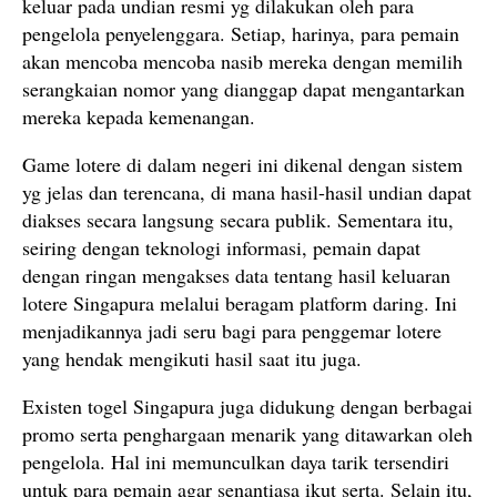
keluar pada undian resmi yg dilakukan oleh para
pengelola penyelenggara. Setiap, harinya, para pemain
akan mencoba mencoba nasib mereka dengan memilih
serangkaian nomor yang dianggap dapat mengantarkan
mereka kepada kemenangan.
Game lotere di dalam negeri ini dikenal dengan sistem
yg jelas dan terencana, di mana hasil-hasil undian dapat
diakses secara langsung secara publik. Sementara itu,
seiring dengan teknologi informasi, pemain dapat
dengan ringan mengakses data tentang hasil keluaran
lotere Singapura melalui beragam platform daring. Ini
menjadikannya jadi seru bagi para penggemar lotere
yang hendak mengikuti hasil saat itu juga.
Existen togel Singapura juga didukung dengan berbagai
promo serta penghargaan menarik yang ditawarkan oleh
pengelola. Hal ini memunculkan daya tarik tersendiri
untuk para pemain agar senantiasa ikut serta. Selain itu,