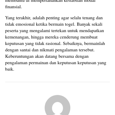
membantu di mempertahankan kestabilan modal
finansial.
Yang terakhir, adalah penting agar selalu tenang dan
tidak emosional ketika bermain togel. Banyak sekali
peserta yang mengalami tertekan untuk mendapatkan
kemenangan, hingga mereka cenderung membuat
keputusan yang tidak rasional. Sebaiknya, bermainlah
dengan santai dan nikmati pengalaman tersebut.
Keberuntungan akan datang bersama dengan
pengalaman permainan dan keputusan keputusan yang
baik.