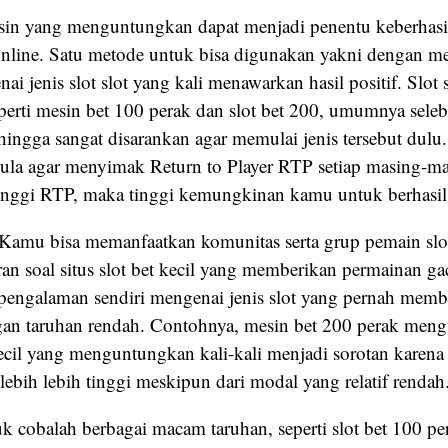
in yang menguntungkan dapat menjadi penentu keberhasi
online. Satu metode untuk bisa digunakan yakni dengan me
ai jenis slot slot yang kali menawarkan hasil positif. Slot 
eperti mesin bet 100 perak dan slot bet 200, umumnya sel
ingga sangat disarankan agar memulai jenis tersebut dulu. 
pula agar menyimak Return to Player RTP setiap masing-m
inggi RTP, maka tinggi kemungkinan kamu untuk berhasil
 Kamu bisa memanfaatkan komunitas serta grup pemain slo
an soal situs slot bet kecil yang memberikan permainan ga
pengalaman sendiri mengenai jenis slot yang pernah mem
gan taruhan rendah. Contohnya, mesin bet 200 perak men
ecil yang menguntungkan kali-kali menjadi sorotan karen
ebih lebih tinggi meskipun dari modal yang relatif rendah
k cobalah berbagai macam taruhan, seperti slot bet 100 per