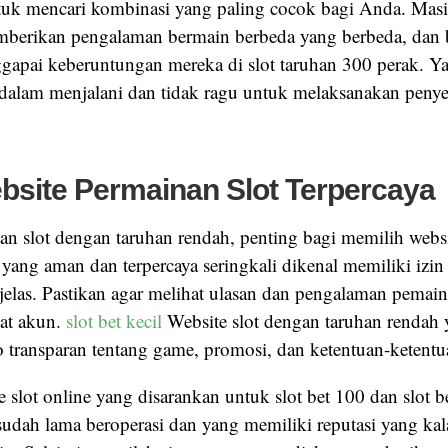
tuk mencari kombinasi yang paling cocok bagi Anda. Masi
mberikan pengalaman bermain berbeda yang berbeda, dan
gapai keberuntungan mereka di slot taruhan 300 perak. Ya
n dalam menjalani dan tidak ragu untuk melaksanakan penye
bsite Permainan Slot Terpercaya
n slot dengan taruhan rendah, penting bagi memilih websi
s yang aman dan terpercaya seringkali dikenal memiliki izin
jelas. Pastikan agar melihat ulasan dan pengalaman pemain
at akun.
slot bet kecil
Website slot dengan taruhan rendah 
 transparan tentang game, promosi, dan ketentuan-ketentu
 slot online yang disarankan untuk slot bet 100 dan slot b
 sudah lama beroperasi dan yang memiliki reputasi yang ka