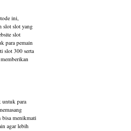
tode ini,
 slot slot yang
site slot
tuk para pemain
 slot 300 serta
a, memberikan
 untuk para
i memasang
in bisa menikmati
n agar lebih