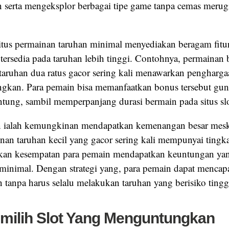
serta mengeksplor berbagai tipe game tanpa cemas merugi
situs permainan taruhan minimal menyediakan beragam fitu
k tersedia pada taruhan lebih tinggi. Contohnya, permainan 
 taruhan dua ratus gacor sering kali menawarkan pengharg
gkan. Para pemain bisa memanfaatkan bonus tersebut g
ung, sambil memperpanjang durasi bermain pada situs slo
n ialah kemungkinan mendapatkan kemenangan besar mesk
nan taruhan kecil yang gacor sering kali mempunyai tingka
kan kesempatan para pemain mendapatkan keuntungan yan
t minimal. Dengan strategi yang, para pemain dapat mencap
 tanpa harus selalu melakukan taruhan yang berisiko tingg
emilih Slot Yang Menguntungkan