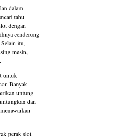
lan dalam
ncari tahu
slot dengan
ebihnya cenderung
Selain itu,
asing mesin,
.
t untuk
cor. Banyak
berikan untung
guntungkan dan
a menawarkan
.
ak perak slot