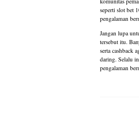
komunitas pemai
seperti slot bet
pengalaman berm
Jangan lupa unt
tersebut itu. B
serta cashback 
daring. Selalu 
pengalaman berm