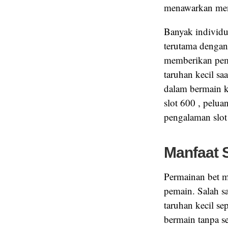
menawarkan men
Banyak individu
terutama dengan 
memberikan pemb
taruhan kecil sa
dalam bermain ko
slot 600 , pelu
pengalaman slot 
Manfaat 
Permainan bet 
pemain. Salah s
taruhan kecil se
bermain tanpa s