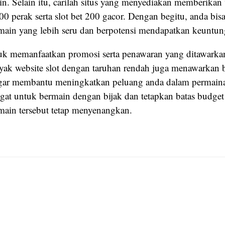
n. Selain itu, carilah situs yang menyediakan memberikan 
 100 perak serta slot bet 200 gacor. Dengan begitu, anda bi
ain yang lebih seru dan berpotensi mendapatkan keuntun
uk memanfaatkan promosi serta penawaran yang ditawarkan
anyak website slot dengan taruhan rendah juga menawarkan 
agar membantu meningkatkan peluang anda dalam permainan
ingat untuk bermain dengan bijak dan tetapkan batas budge
ain tersebut tetap menyenangkan.