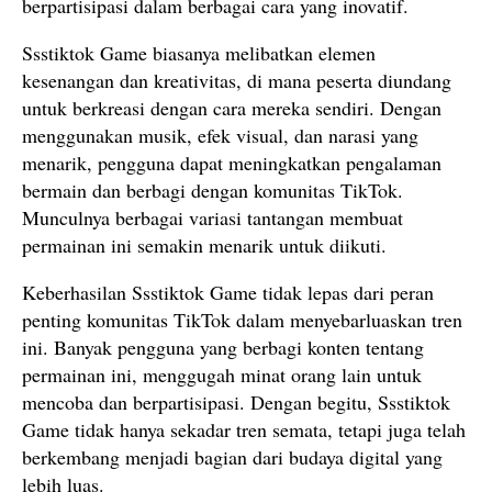
berpartisipasi dalam berbagai cara yang inovatif.
Ssstiktok Game biasanya melibatkan elemen
kesenangan dan kreativitas, di mana peserta diundang
untuk berkreasi dengan cara mereka sendiri. Dengan
menggunakan musik, efek visual, dan narasi yang
menarik, pengguna dapat meningkatkan pengalaman
bermain dan berbagi dengan komunitas TikTok.
Munculnya berbagai variasi tantangan membuat
permainan ini semakin menarik untuk diikuti.
Keberhasilan Ssstiktok Game tidak lepas dari peran
penting komunitas TikTok dalam menyebarluaskan tren
ini. Banyak pengguna yang berbagi konten tentang
permainan ini, menggugah minat orang lain untuk
mencoba dan berpartisipasi. Dengan begitu, Ssstiktok
Game tidak hanya sekadar tren semata, tetapi juga telah
berkembang menjadi bagian dari budaya digital yang
lebih luas.