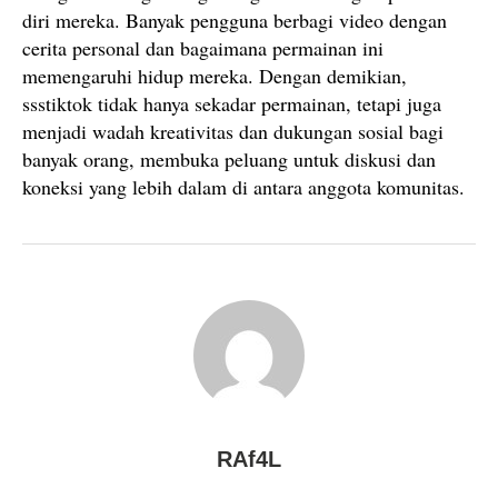
diri mereka. Banyak pengguna berbagi video dengan
cerita personal dan bagaimana permainan ini
memengaruhi hidup mereka. Dengan demikian,
ssstiktok tidak hanya sekadar permainan, tetapi juga
menjadi wadah kreativitas dan dukungan sosial bagi
banyak orang, membuka peluang untuk diskusi dan
koneksi yang lebih dalam di antara anggota komunitas.
RAf4L