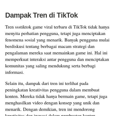
Dampak Tren di TikTok
Tren ssstiktok game viral terbaru di TikTok tidak hanya
menyita perhatian pengguna, tetapi juga menciptakan
fenomena sosial yang menarik. Banyak pengguna mulai
berdiskusi tentang berbagai macam strategi dan
pengalaman mereka saat memainkan game ini. Hal ini
memperkuat interaksi antar pengguna dan menciptakan
komunitas yang saling mendukung serta berbagi
informasi.
Selain itu, dampak dari tren ini terlihat pada
peningkatan kreativitas pengguna dalam membuat
konten. Mereka tidak hanya bermain game, tetapi juga
menghasilkan video dengan konsep yang unik dan
menarik. Dengan demikian, tren ini mendorong
kreativitas dan inovasi dalam pembuatan konten,