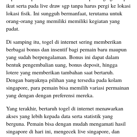
ikut serta pada live draw sgp tanpa harus pergi ke lokasi
lokasi fisik. Ini sungguh bermanfaat, terutama untuk
orang-orang yang memiliki memiliki kegiatan yang
padat.
Di samping itu, togel di internet sering memberikan
berbagai bonus dan insentif bagi pemain baru maupun
yang sudah berpengalaman. Bonus ini dapat dalam
bentuk pengembalian uang, bonus deposit, hingga
lotere yang memberikan tambahan saat bertaruh.
Dengan banyaknya pilihan yang tersedia pada kolam
singapore, para pemain bisa memilih variasi permainan
yang dengan dengan preferensi mereka.
Yang terakhir, bertaruh togel di internet menawarkan
akses yang lebih kepada data serta statistik yang
berguna. Pemain bisa dengan mudah mengamati hasil
singapore di hari ini, mengecek live singapore, dan