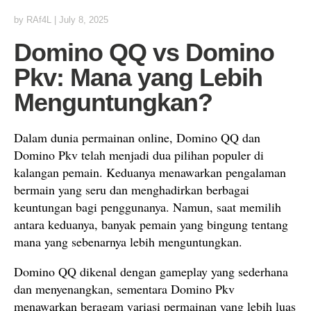
by
RAf4L
|
July 8, 2025
Domino QQ vs Domino
Pkv: Mana yang Lebih
Menguntungkan?
Dalam dunia permainan online, Domino QQ dan
Domino Pkv telah menjadi dua pilihan populer di
kalangan pemain. Keduanya menawarkan pengalaman
bermain yang seru dan menghadirkan berbagai
keuntungan bagi penggunanya. Namun, saat memilih
antara keduanya, banyak pemain yang bingung tentang
mana yang sebenarnya lebih menguntungkan.
Domino QQ dikenal dengan gameplay yang sederhana
dan menyenangkan, sementara Domino Pkv
menawarkan beragam variasi permainan yang lebih luas