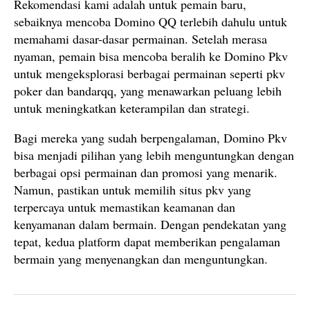
Rekomendasi kami adalah untuk pemain baru,
sebaiknya mencoba Domino QQ terlebih dahulu untuk
memahami dasar-dasar permainan. Setelah merasa
nyaman, pemain bisa mencoba beralih ke Domino Pkv
untuk mengeksplorasi berbagai permainan seperti pkv
poker dan bandarqq, yang menawarkan peluang lebih
untuk meningkatkan keterampilan dan strategi.
Bagi mereka yang sudah berpengalaman, Domino Pkv
bisa menjadi pilihan yang lebih menguntungkan dengan
berbagai opsi permainan dan promosi yang menarik.
Namun, pastikan untuk memilih situs pkv yang
terpercaya untuk memastikan keamanan dan
kenyamanan dalam bermain. Dengan pendekatan yang
tepat, kedua platform dapat memberikan pengalaman
bermain yang menyenangkan dan menguntungkan.