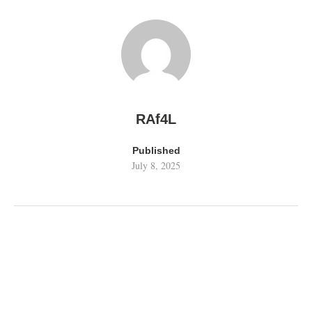
RAf4L
Published
July 8, 2025