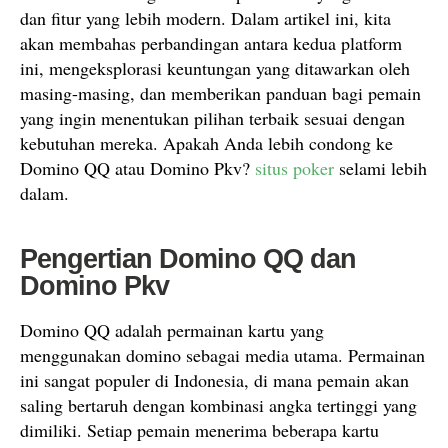
dan fitur yang lebih modern. Dalam artikel ini, kita
akan membahas perbandingan antara kedua platform
ini, mengeksplorasi keuntungan yang ditawarkan oleh
masing-masing, dan memberikan panduan bagi pemain
yang ingin menentukan pilihan terbaik sesuai dengan
kebutuhan mereka. Apakah Anda lebih condong ke
Domino QQ atau Domino Pkv?
situs poker
selami lebih
dalam.
Pengertian Domino QQ dan
Domino Pkv
Domino QQ adalah permainan kartu yang
menggunakan domino sebagai media utama. Permainan
ini sangat populer di Indonesia, di mana pemain akan
saling bertaruh dengan kombinasi angka tertinggi yang
dimiliki. Setiap pemain menerima beberapa kartu