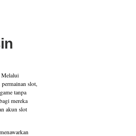
in
. Melalui
permainan slot,
 game tanpa
 bagi mereka
an akun slot
g menawarkan