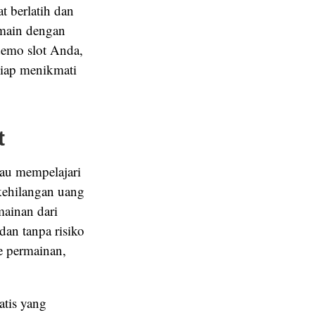
 berlatih dan
rmain dengan
demo slot Anda,
siap menikmati
t
au mempelajari
 kehilangan uang
ainan dari
dan tanpa risiko
 permainan,
atis yang