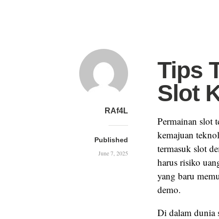
Tips 
Slot 
RAf4L
Permainan slot te
kemajuan teknol
Published
termasuk slot 
June 7, 2025
harus risiko ua
yang baru memul
demo.
Di dalam dunia 