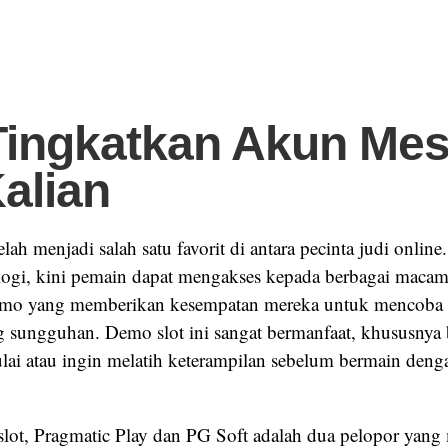
Tingkatkan Akun Mes
Kalian
lah menjadi salah satu favorit di antara pecinta judi online
ogi, kini pemain dapat mengakses kepada berbagai macam 
demo yang memberikan kesempatan mereka untuk mencoba
ng sungguhan. Demo slot ini sangat bermanfaat, khususnya
ai atau ingin melatih keterampilan sebelum bermain deng
slot, Pragmatic Play dan PG Soft adalah dua pelopor yan