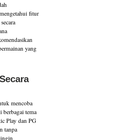
dah
engetahui fitur
 secara
ana
komendasikan
 permainan yang
 Secara
untuk mencoba
i berbagai tema
tic Play dan PG
n tanpa
 ingin