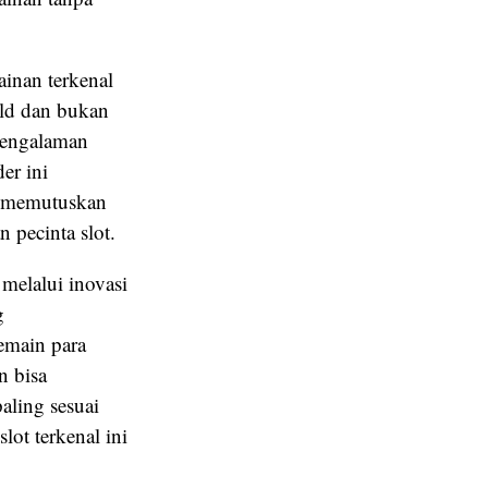
inan terkenal
ld dan bukan
pengalaman
er ini
 memutuskan
 pecinta slot.
melalui inovasi
g
emain para
n bisa
aling sesuai
lot terkenal ini