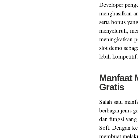
Developer penge
menghasilkan an
serta bonus yan
menyeluruh, me
meningkatkan p
slot demo sebag
lebih kompetitif.
Manfaat 
Gratis
Salah satu manf
berbagai jenis g
dan fungsi yang
Soft. Dengan ke
membuat melakuk