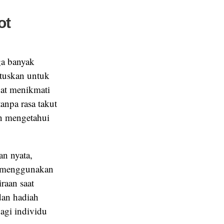
ot
ga banyak
tuskan untuk
pat menikmati
anpa rasa takut
in mengetahui
an nyata,
n menggunakan
raan saat
dan hadiah
bagi individu