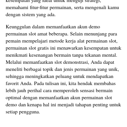
kesempatan yang ideal untuk menguji strategi,
memahami fitur-fitur permainan, serta mengenali kamu
dengan sistem yang ada.
Keunggulan dalam memanfaatkan akun demo
permainan slot amat beberapa. Selain menunjang para
pemain mempelajari metode kerja alat permainan slot,
permainan slot gratis ini menawarkan kesempatan untuk
menikmati kesenangan bermain tanpa tekanan mental.
Melalui memanfaatkan slot demonstrasi, Anda dapat
meneliti berbagai topik dan jenis permainan yang unik,
sehingga meningkatkan peluang untuk mendapatkan
favorit Anda. Pada tulisan ini, kita hendak membahas
lebih jauh perihal cara memperoleh sensasi bermain
optimal dengan memanfaatkan akun permainan slot
demo dan kenapa hal ini menjadi tahapan penting untuk
setiap pengguna.