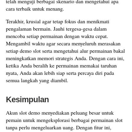
telah menguji berbagai skenario dan mengetahui apa
cara terbaik untuk menang.
Terakhir, krusial agar tetap fokus dan menikmati
pengalaman bermain. Jauhi tergesa-gesa dalam
mencoba setiap permainan dengan waktu cepat.
Mengambil waktu agar secara menyeluruh merasakan
setiap demo slot serta mengetahui alur permainan bakal
meningkatkan memori strategis Anda. Dengan cara ini,
ketika Anda beralih ke permainan memakai taruhan
nyata, Anda akan lebih siap serta percaya diri pada
semua langkah yang diambil.
Kesimpulan
Akun slot demo menyediakan peluang besar untuk
pemain untuk mengeksplorasi berbagai permainan slot
tanpa perlu mengeluarkan uang. Dengan fitur ini,