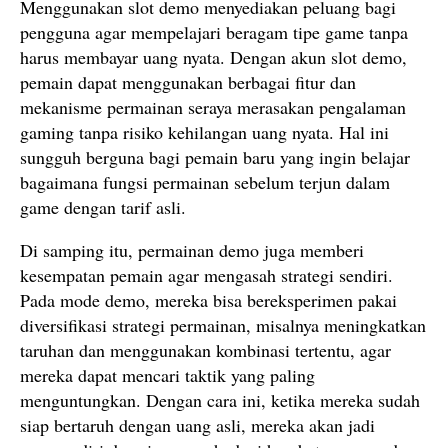
Menggunakan slot demo menyediakan peluang bagi
pengguna agar mempelajari beragam tipe game tanpa
harus membayar uang nyata. Dengan akun slot demo,
pemain dapat menggunakan berbagai fitur dan
mekanisme permainan seraya merasakan pengalaman
gaming tanpa risiko kehilangan uang nyata. Hal ini
sungguh berguna bagi pemain baru yang ingin belajar
bagaimana fungsi permainan sebelum terjun dalam
game dengan tarif asli.
Di samping itu, permainan demo juga memberi
kesempatan pemain agar mengasah strategi sendiri.
Pada mode demo, mereka bisa bereksperimen pakai
diversifikasi strategi permainan, misalnya meningkatkan
taruhan dan menggunakan kombinasi tertentu, agar
mereka dapat mencari taktik yang paling
menguntungkan. Dengan cara ini, ketika mereka sudah
siap bertaruh dengan uang asli, mereka akan jadi